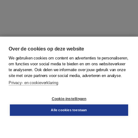
Over de cookies op deze website
We gebruiken cookies om content en advertenties te personaliseren,
© 2026
Koninklijke Boom uitgevers
om functies voor social media te bieden en om ons websiteverkeer
te analyseren. Ook delen we informatie over jouw gebruik van onze
Klantenservice
site met onze partners voor social media, adverteren en analyse.
Service & informatie
Privacy- en cookieverklaring
Contact
Retourneren
Docentenservice
Cookie-instellingen
Snel bestellen
Teamviewer
Alle cookies toestaan
Boom voor jou
Voor de boekhandel
Voor de pers