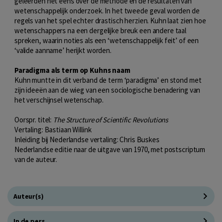
geleerden het eens over de methode en de resultaten van
wetenschappelijk onderzoek. In het tweede geval worden de
regels van het spel echter drastisch herzien. Kuhn laat zien hoe
wetenschappers na een dergelijke breuk een andere taal
spreken, waarin noties als een ‘wetenschappelijk feit’ of een
‘valide aanname’ herijkt worden.
Paradigma als term op Kuhns naam
Kuhn muntte in dit verband de term ‘paradigma’ en stond met
zijn ideeën aan de wieg van een sociologische benadering van
het verschijnsel wetenschap.
Oorspr. titel:
The Structure of Scientific Revolutions
Vertaling: Bastiaan Willink
Inleiding bij Nederlandse vertaling: Chris Buskes
Nederlandse editie naar de uitgave van 1970, met postscriptum
van de auteur.
Auteur(s)
In de pers