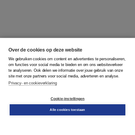
Over de cookies op deze website
We gebruiken cookies om content en advertenties te personaliseren,
© 2026
Koninklijke Boom uitgevers
om functies voor social media te bieden en om ons websiteverkeer
te analyseren. Ook delen we informatie over jouw gebruik van onze
Klantenservice
site met onze partners voor social media, adverteren en analyse.
Service & informatie
Privacy- en cookieverklaring
Contact
Retourneren
Docentenservice
Cookie-instellingen
Snel bestellen
Teamviewer
Alle cookies toestaan
Boom voor jou
Voor de boekhandel
Voor de pers