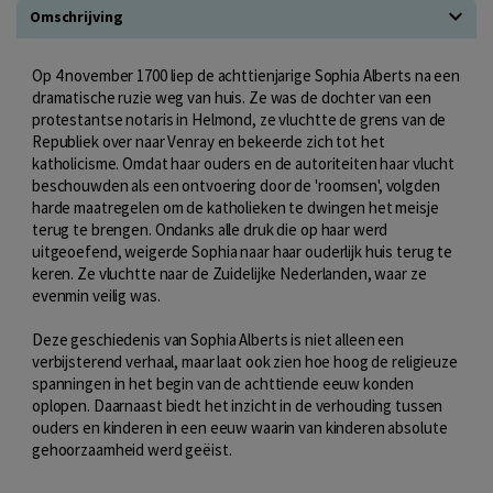
Omschrijving
Op 4 november 1700 liep de achttienjarige Sophia Alberts na een
dramatische ruzie weg van huis. Ze was de dochter van een
protestantse notaris in Helmond, ze vluchtte de grens van de
Republiek over naar Venray en bekeerde zich tot het
katholicisme. Omdat haar ouders en de autoriteiten haar vlucht
beschouwden als een ontvoering door de 'roomsen', volgden
harde maatregelen om de katholieken te dwingen het meisje
terug te brengen. Ondanks alle druk die op haar werd
uitgeoefend, weigerde Sophia naar haar ouderlijk huis terug te
keren. Ze vluchtte naar de Zuidelijke Nederlanden, waar ze
evenmin veilig was.
Deze geschiedenis van Sophia Alberts is niet alleen een
verbijsterend verhaal, maar laat ook zien hoe hoog de religieuze
spanningen in het begin van de achttiende eeuw konden
oplopen. Daarnaast biedt het inzicht in de verhouding tussen
ouders en kinderen in een eeuw waarin van kinderen absolute
gehoorzaamheid werd geëist.