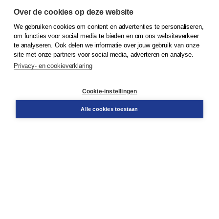
Over de cookies op deze website
We gebruiken cookies om content en advertenties te personaliseren,
© 2026
Koninklijke Boom uitgevers
om functies voor social media te bieden en om ons websiteverkeer
te analyseren. Ook delen we informatie over jouw gebruik van onze
Klantenservice
site met onze partners voor social media, adverteren en analyse.
Service & informatie
Privacy- en cookieverklaring
Contact
Retourneren
Docentenservice
Cookie-instellingen
Snel bestellen
Teamviewer
Alle cookies toestaan
Boom voor jou
Voor de boekhandel
Voor de pers
Publiceren bij Boom
Werken bij Boom & Vacatures
Over Boom
Wat ons drijft
Onze historie
Onze auteurs