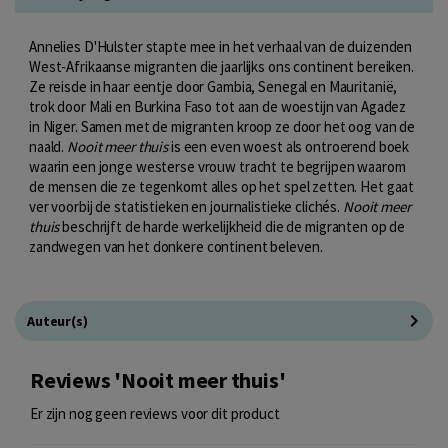
Annelies D'Hulster stapte mee in het verhaal van de duizenden
West-Afrikaanse migranten die jaarlijks ons continent bereiken.
Ze reisde in haar eentje door Gambia, Senegal en Mauritanië,
trok door Mali en Burkina Faso tot aan de woestijn van Agadez
in Niger. Samen met de migranten kroop ze door het oog van de
naald.
Nooit meer thuis
is een even woest als ontroerend boek
waarin een jonge westerse vrouw tracht te begrijpen waarom
de mensen die ze tegenkomt alles op het spel zetten. Het gaat
ver voorbij de statistieken en journalistieke clichés.
Nooit meer
thuis
beschrijft de harde werkelijkheid die de migranten op de
zandwegen van het donkere continent beleven.
Auteur(s)
Reviews 'Nooit meer thuis'
Er zijn nog geen reviews voor dit product