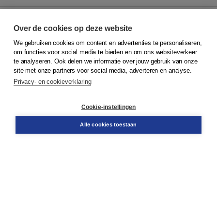
Over de cookies op deze website
We gebruiken cookies om content en advertenties te personaliseren,
© 2026
Koninklijke Boom uitgevers
om functies voor social media te bieden en om ons websiteverkeer
te analyseren. Ook delen we informatie over jouw gebruik van onze
Klantenservice
site met onze partners voor social media, adverteren en analyse.
Service & informatie
Privacy- en cookieverklaring
Contact
Retourneren
Docentenservice
Cookie-instellingen
Snel bestellen
Teamviewer
Alle cookies toestaan
Boom voor jou
Voor de boekhandel
Voor de pers
Publiceren bij Boom
Werken bij Boom & Vacatures
Over Boom
Wat ons drijft