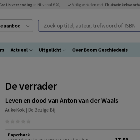
Gratis verzending
in NL vanaf € 20,-
Veilig winkelen met
Thuiswinkelwaarb
Zoek op titel, auteur, trefwoord of ISBN
ele aanbod
rs
Actueel
Uitgelicht
Over Boom Geschiedenis
De verrader
Leven en dood van Anton van der Waals
Auke Kok
|
De Bezige Bij
Paperback
17,50