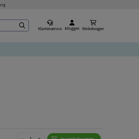
org
Inloggen
Klantenservice
Winkelwagen
Quantity
−
+
In winkelwagen