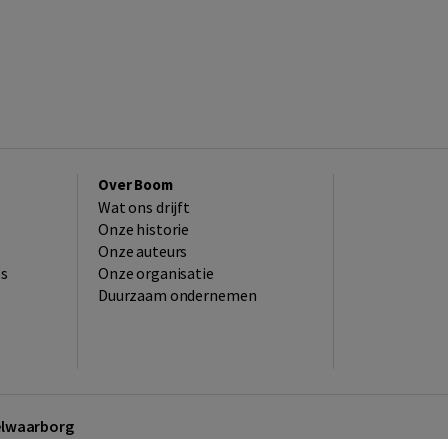
Over Boom
Wat ons drijft
Onze historie
Onze auteurs
es
Onze organisatie
Duurzaam ondernemen
kelwaarborg