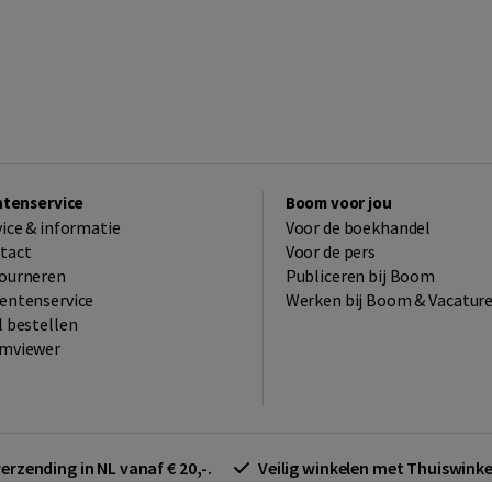
ntenservice
Boom voor jou
vice & informatie
Voor de boekhandel
tact
Voor de pers
ourneren
Publiceren bij Boom
entenservice
Werken bij Boom & Vacatur
l bestellen
mviewer
verzending in NL vanaf € 20,-.
Veilig winkelen met Thuiswin