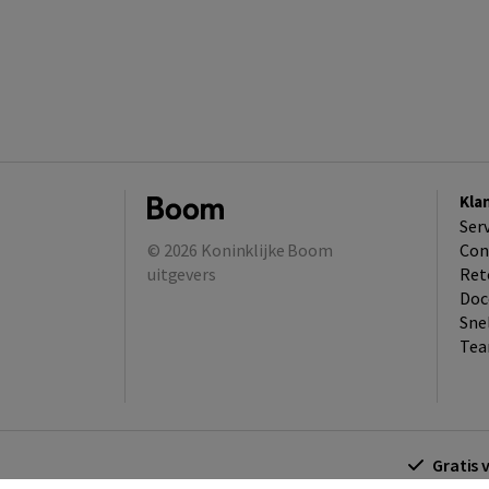
Kla
Ser
© 2026
Koninklijke Boom
Con
uitgevers
Ret
Doc
Sne
Tea
Gratis 