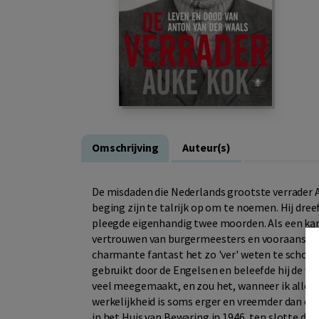
Omschrijving
Auteur(s)
De misdaden die Nederlands grootste verrader 
beging zijn te talrijk op om te noemen. Hij dre
pleegde eigenhandig twee moorden. Als een kam
vertrouwen van burgermeesters en vooraanstaan
charmante fantast het zo 'ver' weten te schopp
gebruikt door de Engelsen en beleefde hij de wo
veel meegemaakt, en zou het, wanneer ik alles 
werkelijkheid is soms erger en vreemder dan de 
in het Huis van Bewaring in 1946, ten slotte da