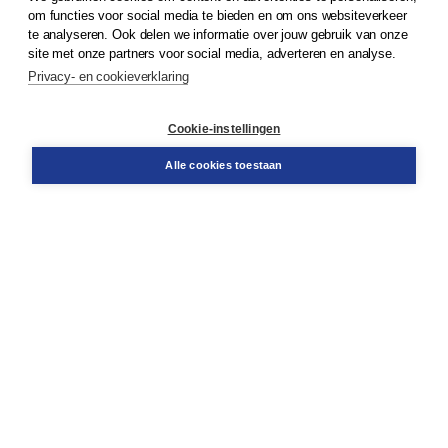
© 2026
Koninklijke Boom uitgevers
om functies voor social media te bieden en om ons websiteverkeer
te analyseren. Ook delen we informatie over jouw gebruik van onze
Klantenservice
site met onze partners voor social media, adverteren en analyse.
Service & informatie
Privacy- en cookieverklaring
Contact
Retourneren
Docentenservice
Cookie-instellingen
Snel bestellen
Teamviewer
Alle cookies toestaan
Boom voor jou
Voor de boekhandel
Voor de pers
Publiceren bij Boom
Werken bij Boom & Vacatures
Over Boom
Wat ons drijft
Onze historie
Onze auteurs
Onze organisatie
Duurzaam ondernemen