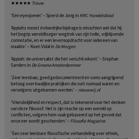
★★★★★
Trouw
‘Een eyeopener.’ – Sjoerd de Jong in
NRC Handelsblad
'Appiahs meest invloedrijke bijdrage is misschien wel dat hij
het begrip wereldburger wegtrok van zijn holle, vrijblijvende
connotatie, en er een levensopdracht voor iedereen van
maakte.’ – Koen Vidal in
De Morgen
'Appiah: de universalist die het verschil erkent.' – Stephan
Sanders in
De Groene Amsterdammer
'Zeer leesbaar, goed gedocumenteerd en soms aangrijpend
betoog over kwalijke praktijken die ooit normaal waren en
vervolgens uitgebannen werden.' –
nieuwwij.nl
‘Vriendelijkheid en respect, dat is tekenend voor het denken
van deze filosoof. Het is zijn reactie op een wereld op
conflicten, volgens hem vaak gebaseerd op het gevoel dat
onze eer wordt geschonden.' –
Filosofie Magazine
’Een zeer leesbare filosofische verhandeling over ethiek,