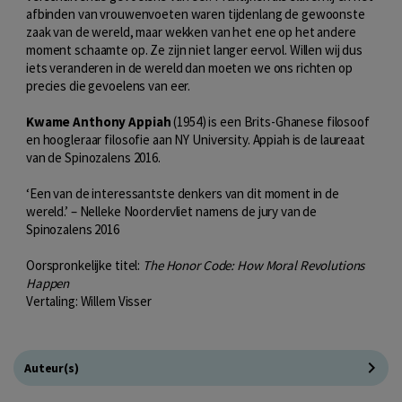
afbinden van vrouwenvoeten waren tijdenlang de gewoonste
zaak van de wereld, maar wekken van het ene op het andere
moment schaamte op. Ze zijn niet langer eervol. Willen wij dus
iets veranderen in de wereld dan moeten we ons richten op
precies die gevoelens van eer.
Kwame Anthony Appiah
(1954) is een Brits-Ghanese filosoof
en hoogleraar filosofie aan NY University. Appiah is de laureaat
van de Spinozalens 2016.
‘Een van de interessantste denkers van dit moment in de
wereld.’ – Nelleke Noordervliet namens de jury van de
Spinozalens 2016
Oorspronkelijke titel:
The Honor Code: How Moral Revolutions
Happen
Vertaling: Willem Visser
Auteur(s)