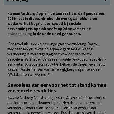
Kwame Anthony Appiah, de laureaat van de Spinozalens
2016, laat in dit baanbrekende werk glashelder zien
welke rol het begrip 'eer' speelt bij sociale
hervormingen.
Appiah heeft op 24 november de
Spinozalezing
in de Rode Hoed gehouden.
‘Een revolutie is een plotselinge grote verandering. Daarom
moet een morele revolutie gepaard gaan met een snelle
verandering in moreel gedrag en niet alleen van morele
gevoelens. Aan het einde van een morele revolutie, net zoals na
een wetenschappelijke revolutie, hebben de dingen een nieuw
aanzien. Als de mensen daarna terugkijken, vragen ze zich af:
“Wat dachten we wel niet?”’
Gevoelens van eer voor het tot stand komen
van morele revoluties
Kwame Anthony Appiah vraagt zich in
De erecode
af hoe morele
revoluties tot stand komen. Hij laat zien dat gewoonten niet
veranderen door rationele argumenten, maar eerder door
verschuivende gevoelens van eer. Praktijken als slavernij en het