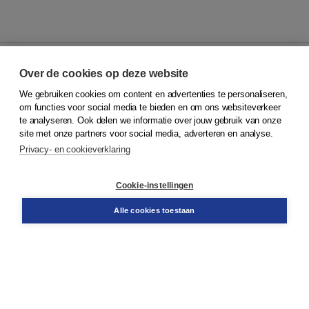
Over de cookies op deze website
We gebruiken cookies om content en advertenties te personaliseren,
© 2026
Koninklijke Boom uitgevers
om functies voor social media te bieden en om ons websiteverkeer
te analyseren. Ook delen we informatie over jouw gebruik van onze
Klantenservice
site met onze partners voor social media, adverteren en analyse.
Service & informatie
Privacy- en cookieverklaring
Contact
Retourneren
Docentenservice
Cookie-instellingen
Snel bestellen
Teamviewer
Alle cookies toestaan
Boom voor jou
Voor de boekhandel
Voor de pers
Publiceren bij Boom
Werken bij Boom & Vacatures