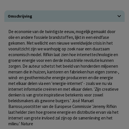
Omschrijving
De economie van de twintigste eeuw, mogelijk gemaakt door
olie en andere fossiele brandstoffen, lijkt in een eindfase
gekomen. Met wellicht een nieuwe wereldwijde crisis in het
vooruitzicht zijn we wanhopig op zoek naar een duurzaam
economisch model. Rifkin laat zien hoe internettechnologie en
groene energie voor een derde industriële revolutie kunnen
zorgen. De auteur schetst het beeld van honderden miljoenen
mensen die in huizen, kantoren en fabrieken hun eigen zonne-,
wind- en geothermische energie produceren en die energie
met elkaar delen via een 'energie-internet' - zoals we nu via
internet informatie creëren en met elkaar delen. 'Zijn creatieve
denken is van grote inspiratieve betekenis voor zowel
beleidsmakers als gewone burgers.' José Manuel
Barroso,voorzitter van de Europese Commissie 'Jeremy Rifkin
laat helder zien hoe groene energie en distributie ervan via het
internet van grote invloed zal zijn op de samenleving en het
milieu.' Nature