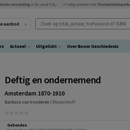
Gratis verzending
in NL vanaf € 20,-
Veilig winkelen met
Thuiswinkelwaarb
Zoek op titel, auteur, trefwoord of ISBN
ele aanbod
rs
Actueel
Uitgelicht
Over Boom Geschiedenis
Deftig en ondernemend
Amsterdam 1870-1910
Barbara van Vonderen
|
Meulenhoff
Gebonden