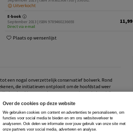
September 2013 | ISBN 9789029087995
| 336 blz.
Uitverkocht
E-book
11,99
September 2013 | ISBN 9789460236693
Direct via e-mail
Plaats op wensenlijst
tot een nogal onverzettelijk conservatief bolwerk. Rond
ekenen, die initiatieven ontplooit om de hoofdstad weer
enlieden, bankiers en ondernemers van nieuwe industrieën
tmoeten elkaar bij concerten in Felix Meritis en in het pas
Over de cookies op deze website
eerden ze thuis familiediners en muziek- en
We gebruiken cookies om content en advertenties te personaliseren, om
functies voor social media te bieden en om ons websiteverkeer te
analyseren. Ook delen we informatie over jouw gebruik van onze site met
et de families van stand, hun kinderen, vrienden, relaties,
onze partners voor social media, adverteren en analyse.