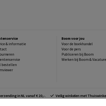
ntenservice
Boom voor jou
vice & informatie
Voor de boekhandel
tact
Voor de pers
ourneren
Publiceren bij Boom
entenservice
Werken bij Boom & Vacatur
l bestellen
mviewer
verzending in NL vanaf € 20,-.
Veilig winkelen met Thuiswin