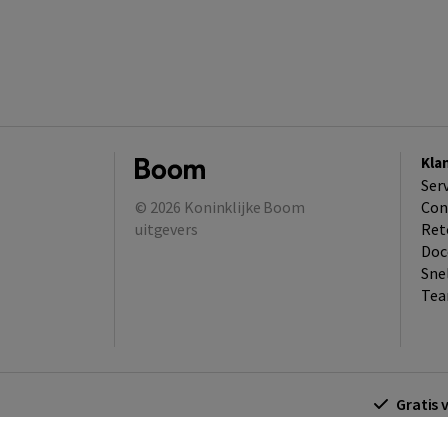
Kla
Ser
© 2026
Koninklijke Boom
Con
uitgevers
Ret
Doc
Sne
Tea
Gratis 