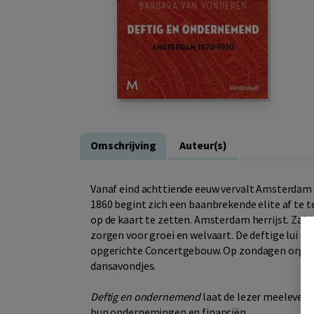
Omschrijving
Auteur(s)
Vanaf eind achttiende eeuw vervalt Amsterdam 
1860 begint zich een baanbrekende elite af te t
op de kaart te zetten. Amsterdam herrijst. Zak
zorgen voor groei en welvaart. De deftige lui on
opgerichte Concertgebouw. Op zondagen organis
dansavondjes.
Deftig en ondernemend
laat de lezer meeleven m
hun ondernemingen en financiën.