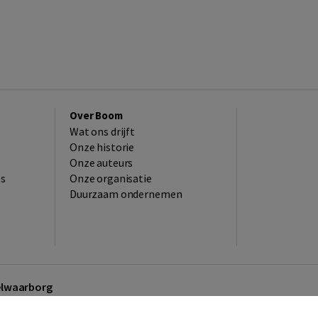
Over Boom
Wat ons drijft
Onze historie
Onze auteurs
es
Onze organisatie
Duurzaam ondernemen
kelwaarborg