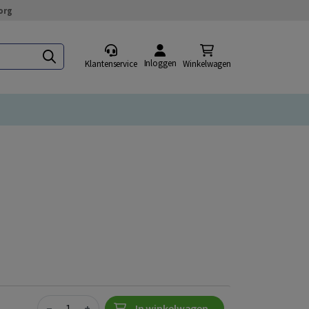
org
Inloggen
Klantenservice
Winkelwagen
Quantity
−
+
In winkelwagen