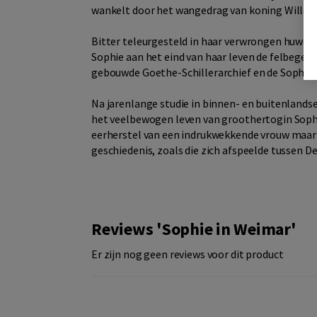
wankelt door het wangedrag van koning Willem 
Bitter teleurgesteld in haar verwrongen huweli
Sophie aan het eind van haar leven de felbegee
gebouwde Goethe-Schillerarchief en de Sophie
Na jarenlange studie in binnen- en buitenlands
het veelbewogen leven van groothertogin Sophie
eerherstel van een indrukwekkende vrouw maar 
geschiedenis, zoals die zich afspeelde tussen D
Reviews 'Sophie in Weimar'
Er zijn nog geen reviews voor dit product