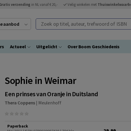
Gratis verzending
in NL vanaf € 20,-
Veilig winkelen met
Thuiswinkelwaarb
Zoek op titel, auteur, trefwoord of ISBN
ele aanbod
rs
Actueel
Uitgelicht
Over Boom Geschiedenis
Sophie in Weimar
Een prinses van Oranje in Duitsland
Thera Coppens
|
Meulenhoff
Paperback
29,99