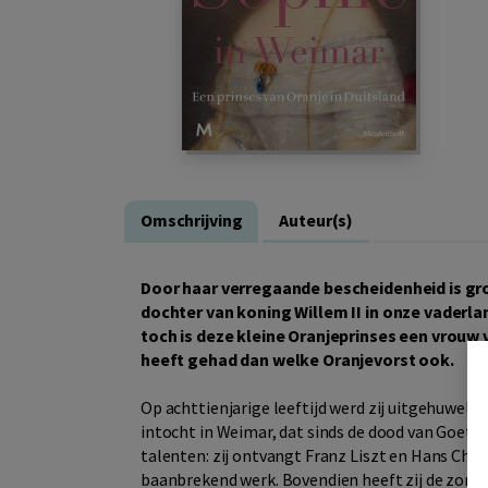
Omschrijving
Auteur(s)
Door haar verregaande bescheidenheid is g
dochter van koning Willem II in onze vaderla
toch is deze kleine Oranjeprinses een vrouw
heeft gehad dan welke Oranjevorst ook.
Op achttienjarige leeftijd werd zij uitgehuweli
intocht in Weimar, dat sinds de dood van Goethe
talenten: zij ontvangt Franz Liszt en Hans Chri
baanbrekend werk. Bovendien heeft zij de zorg 