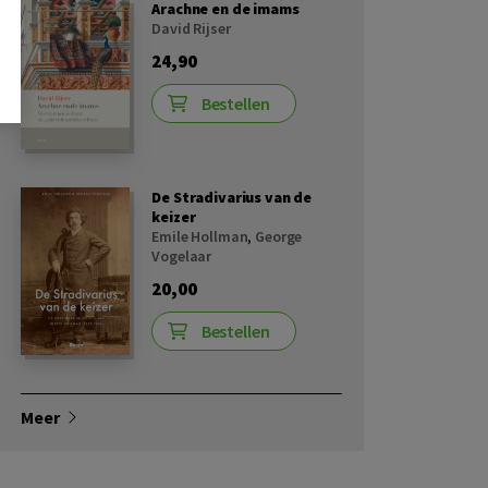
Arachne en de imams
David Rijser
24,90
Bestellen
De Stradivarius van de
keizer
Emile Hollman
,
George
Vogelaar
20,00
Bestellen
Meer