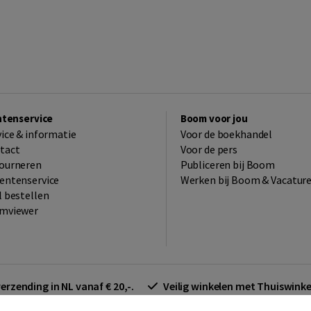
ntenservice
Boom voor jou
vice & informatie
Voor de boekhandel
tact
Voor de pers
ourneren
Publiceren bij Boom
entenservice
Werken bij Boom & Vacatur
l bestellen
mviewer
verzending in NL vanaf € 20,-.
Veilig winkelen met Thuiswin