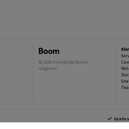
Kla
Ser
© 2026
Koninklijke Boom
Con
uitgevers
Ret
Doc
Sne
Tea
Gratis 