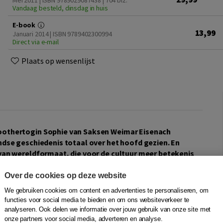
Mei 2011 | ISBN 9789029087438
| 704 blz.
Vandaag besteld, dinsdag in huis
E-book
13,99
Januari 2014 | ISBN 9789402300994
Direct via e-mail
Plaats op wensenlijst
roothertogin Sophie van Saksen Weimar Eisenach
ndse geschiedenis totaal over het hoofd gezien. En
 van wereldformaat, die voor de cultuur meer betekenis
Over de cookies op deze website
jkt aan erfgroothertog Carl Alexander. Zo houdt ze haar
We gebruiken cookies om content en advertenties te personaliseren, om
 teert op de roem van weleer. Hier ontplooit zij haar grote
functies voor social media te bieden en om ons websiteverkeer te
stian Andersen aan haar hof en verricht op sociaal gebied
analyseren. Ook delen we informatie over jouw gebruik van onze site met
voor haar familie in Den Haag, waar de Oranjedynastie
onze partners voor social media, adverteren en analyse.