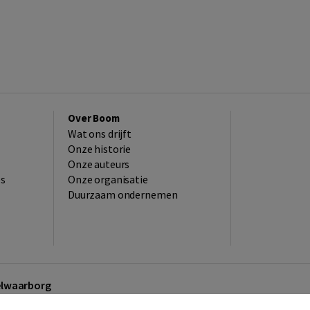
Over Boom
Wat ons drijft
Onze historie
Onze auteurs
es
Onze organisatie
Duurzaam ondernemen
kelwaarborg