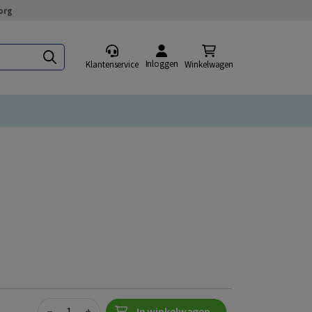
org
Inloggen
Klantenservice
Winkelwagen
Quantity
−
+
In winkelwagen