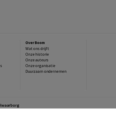
Over Boom
Wat ons drijft
Onze historie
Onze auteurs
es
Onze organisatie
Duurzaam ondernemen
kelwaarborg