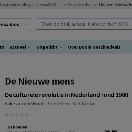
Gratis verzending
in NL vanaf € 20,-
Veilig winkelen met
Thuiswinkelwaarb
Zoek op titel, auteur, trefwoord of ISBN
ele aanbod
rs
Actueel
Uitgelicht
Over Boom Geschiedenis
De Nieuwe mens
De culturele revolutie in Nederland rond 1900
Auke van der Woud
|
Prometheus Bert Bakker
Gebonden
29,99