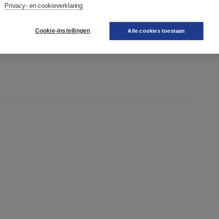
 planten, in de scholenbouw en de nieuwe stadswijken.
Privacy- en cookieverklaring
 de nieuwe mens.
Cookie-instellingen
Alle cookies toestaan