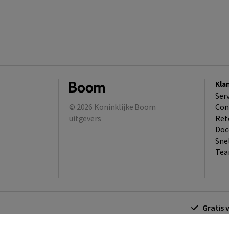
Kla
Ser
© 2026
Koninklijke Boom
Con
uitgevers
Ret
Doc
Sne
Tea
Gratis 