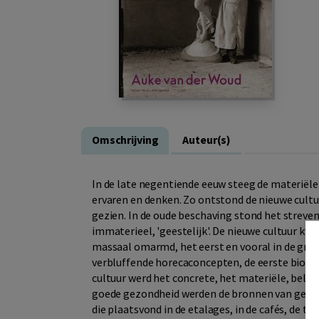
Omschrijving
Auteur(s)
In de late negentiende eeuw steeg de materiële
ervaren en denken. Zo ontstond de nieuwe cultu
gezien. In de oude beschaving stond het streve
immaterieel, 'geestelijk'. De nieuwe cultuur k
massaal omarmd, het eerst en vooral in de gro
verbluffende horecaconcepten, de eerste biosc
cultuur werd het concrete, het materiële, belan
goede gezondheid werden de bronnen van geluk. 
die plaatsvond in de etalages, in de cafés, de 