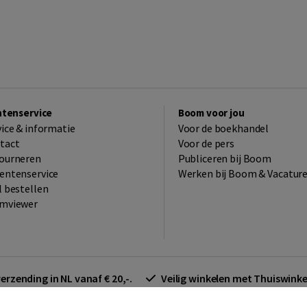
ntenservice
Boom voor jou
vice & informatie
Voor de boekhandel
tact
Voor de pers
ourneren
Publiceren bij Boom
entenservice
Werken bij Boom & Vacatur
l bestellen
mviewer
verzending in NL vanaf € 20,-.
Veilig winkelen met Thuiswin