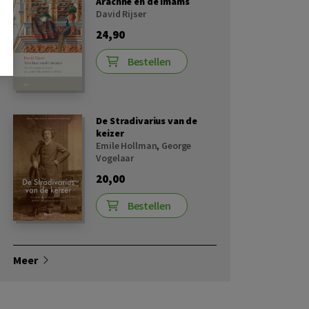
Arachne en de imams
David Rijser
24,90
Bestellen
De Stradivarius van de
keizer
Emile Hollman
,
George
Vogelaar
20,00
Bestellen
Meer