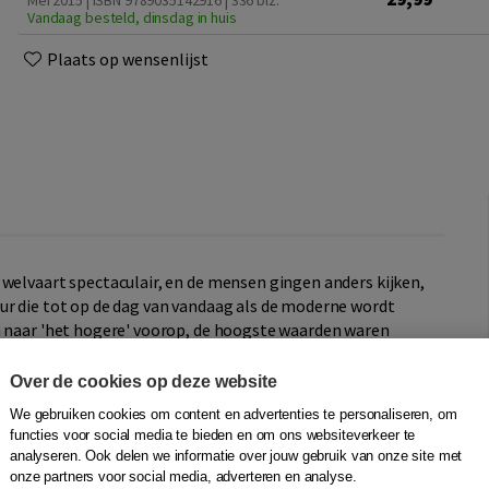
Mei 2015 | ISBN 9789035142916
| 336 blz.
Vandaag besteld, dinsdag in huis
Plaats op wensenlijst
 welvaart spectaculair, en de mensen gingen anders kijken,
ur die tot op de dag van vandaag als de moderne wordt
n naar 'het hogere' voorop, de hoogste waarden waren
wam met andere, heel aardse waarden en normen. Die werden
te steden. Daar waren de spraakmakende winkels, de
Over de cookies op deze website
open, daar waren alle
nouveautés
te zien. In deze nieuwe
We gebruiken cookies om content en advertenties te personaliseren, om
grijker dan het ideële. Het hebben van spullen en een
functies voor social media te bieden en om ons websiteverkeer te
Auke van der Woud beschrijft de culturele revolutie zoals
analyseren. Ook delen we informatie over jouw gebruik van onze site met
theaters en de bioscopen, de musea en bij de monumenten,
onze partners voor social media, adverteren en analyse.