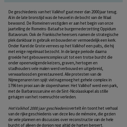
De geschiedenis van het Valkhof gaat meer dan 2000 jaar terug.
Al in de late bronstijd was de heuvel in de bocht van de Waal
bewoond. De Romeinen vestigden er aan het begin van onze
jaartelling de Romeins-Bataafse burgernederzetting Oppidum
Batavorum. Ook de Frankische heersers namen de strategische
plek dankbaar in gebruik en bouwden er vermoedelijk een kerk.
Onder Karel de Grote verrees op het Valkhof een palts, die hij
met enige regelmaat bezocht. In de lange periode daarna
groeide het gebouwencomplex uit tot een trotse burcht die
onder opeenvolgende keizers, graven, hertogen en
stadhouders vele malen werd verbouwd en uitgebreid,
verwaarloosd en gerestaureerd. Alle protesten van de
Nijmegenaren ten spijt viel nagenoeg het gehele complex in
1796 ten prooi aan de slopershamer. Het Valkhof werd een park,
met de Barbarossaruïne en de Sint-Nicolaaskapel als stille
getuigen van het roemruchte verleden.
Het Valkhof. 2000 jaar geschiedenis
vertelt én toont het verhaal
van de rijke geschiedenis van deze lieu de mémoire, die gezien
de vele plannen en discussies over reconstructie van de hele
burcht of alleen de donjon nog altijd de harten beroert.