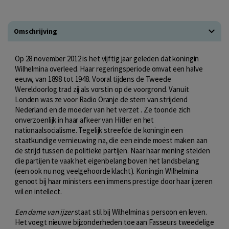
Omschrijving
Op 28 november 2012 is het vijftig jaar geleden dat koningin
Wilhelmina overleed. Haar regeringsperiode omvat een halve
eeuw, van 1898 tot 1948. Vooral tijdens de Tweede
Wereldoorlog trad zij als vorstin op de voorgrond. Vanuit
Londen was ze voor Radio Oranje de stem van strijdend
Nederland en de moeder van het verzet . Ze toonde zich
onverzoenlijk in haar afkeer van Hitler en het
nationaalsocialisme. Tegelijk streefde de koningin een
staatkundige vernieuwing na, die een einde moest maken aan
de strijd tussen de politieke partijen. Naar haar mening stelden
die partijen te vaak het eigenbelang boven het landsbelang
(een ook nu nog veelgehoorde klacht). Koningin Wilhelmina
genoot bij haar ministers een immens prestige door haar ijzeren
wil en intellect.
Een dame van ijzer
staat stil bij Wilhelmina s persoon en leven.
Het voegt nieuwe bijzonderheden toe aan Fasseurs tweedelige