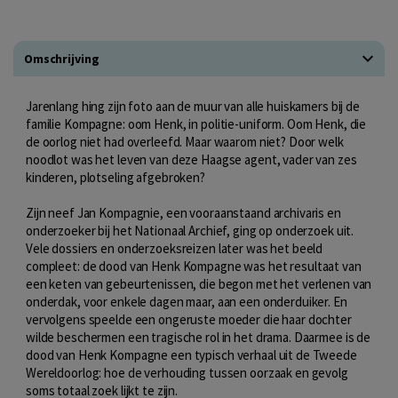
Omschrijving
Jarenlang hing zijn foto aan de muur van alle huiskamers bij de
familie Kompagne: oom Henk, in politie-uniform. Oom Henk, die
de oorlog niet had overleefd. Maar waarom niet? Door welk
noodlot was het leven van deze Haagse agent, vader van zes
kinderen, plotseling afgebroken?
Zijn neef Jan Kompagnie, een vooraanstaand archivaris en
onderzoeker bij het Nationaal Archief, ging op onderzoek uit.
Vele dossiers en onderzoeksreizen later was het beeld
compleet: de dood van Henk Kompagne was het resultaat van
een keten van gebeurtenissen, die begon met het verlenen van
onderdak, voor enkele dagen maar, aan een onderduiker. En
vervolgens speelde een ongeruste moeder die haar dochter
wilde beschermen een tragische rol in het drama. Daarmee is de
dood van Henk Kompagne een typisch verhaal uit de Tweede
Wereldoorlog: hoe de verhouding tussen oorzaak en gevolg
soms totaal zoek lijkt te zijn.