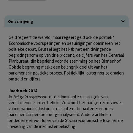
Omschrijving
Geld regeert de wereld, maar regeert geld ook de politiek?
Economische voorspellingen en bezuinigingen domineren het
politieke debat, Brussel legt het kabinet een dwingende
begrotingsnorm op van drie procent, de cijfers van het Centraal
Planbureau zijn bepalend voor de stemming op het Binnenhof.
Ook de begroting maakt een belangrijk deel uit van het
parlementair-politieke proces. Politiek lijkt louter nog te draaien
om geld en cijfers.
Jaarboek 2014
In
het geld regeert
wordt de dominante rol van geld van
verschillende kanten belicht. Zo wordt het budgetrecht zowel
vanuit nationaal-historisch als internationaal en Europees-
parlementair perspectief geanalyseerd. Andere artikelen
ontleden een voorloper van de Sociaaleconomische Raad en de
invoering van de inkomstenbelasting.