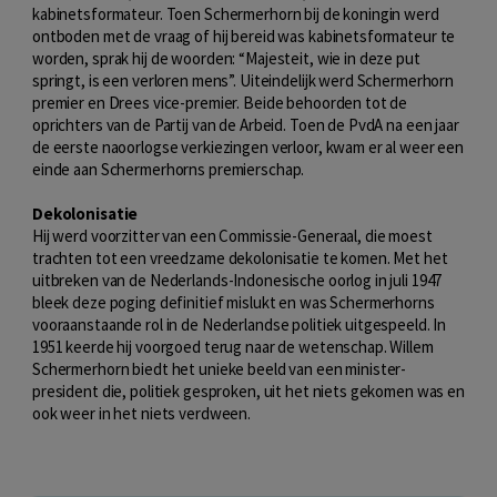
kabinetsformateur. Toen Schermerhorn bij de koningin werd
ontboden met de vraag of hij bereid was kabinetsformateur te
worden, sprak hij de woorden: “Majesteit, wie in deze put
springt, is een verloren mens”. Uiteindelijk werd Schermerhorn
premier en Drees vice-premier. Beide behoorden tot de
oprichters van de Partij van de Arbeid. Toen de PvdA na een jaar
de eerste naoorlogse verkiezingen verloor, kwam er al weer een
einde aan Schermerhorns premierschap.
Dekolonisatie
Hij werd voorzitter van een Commissie-Generaal, die moest
trachten tot een vreedzame dekolonisatie te komen. Met het
uitbreken van de Nederlands-Indonesische oorlog in juli 1947
bleek deze poging definitief mislukt en was Schermerhorns
vooraanstaande rol in de Nederlandse politiek uitgespeeld. In
1951 keerde hij voorgoed terug naar de wetenschap. Willem
Schermerhorn biedt het unieke beeld van een minister-
president die, politiek gesproken, uit het niets gekomen was en
ook weer in het niets verdween.