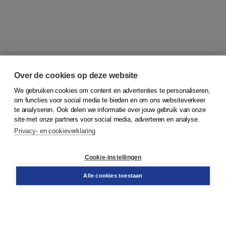
Over de cookies op deze website
We gebruiken cookies om content en advertenties te personaliseren,
© 2026
Koninklijke Boom uitgevers
om functies voor social media te bieden en om ons websiteverkeer
te analyseren. Ook delen we informatie over jouw gebruik van onze
Klantenservice
site met onze partners voor social media, adverteren en analyse.
Service & informatie
Privacy- en cookieverklaring
Contact
Retourneren
Docentenservice
Cookie-instellingen
Snel bestellen
Teamviewer
Alle cookies toestaan
Boom voor jou
Voor de boekhandel
Voor de pers
Publiceren bij Boom