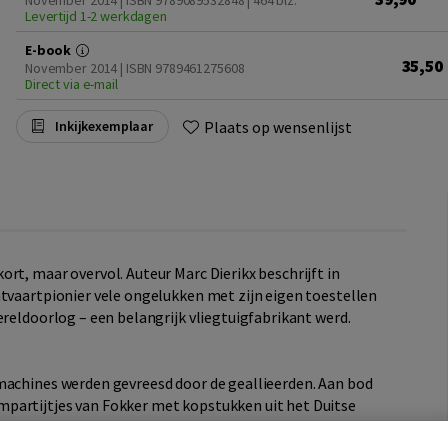
November 2014 | ISBN 9789089532848
| 464 blz.
Levertijd 1-2 werkdagen
E-book
35,50
November 2014 | ISBN 9789461275608
Direct via e-mail
Plaats op wensenlijst
Inkijkexemplaar
rt, maar overvol. Auteur Marc Dierikx beschrijft in
tvaartpionier vele ongelukken met zijn eigen toestellen
ereldoorlog – een belangrijk vliegtuigfabrikant werd.
machines werden gevreesd door de geallieerden. Aan bod
partijtjes van Fokker met kopstukken uit het Duitse
 vliegtuigleveranties aan een illegale Duitse luchtmacht