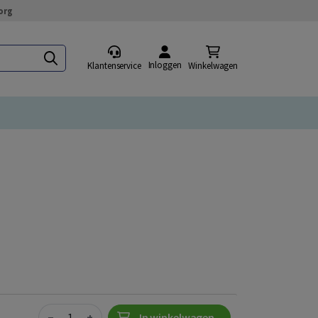
org
Inloggen
Klantenservice
Winkelwagen
Quantity
−
+
In winkelwagen