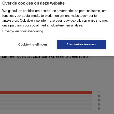
Over de cookies op deze website
We gebruiken cookies om content en advertenties te personaliseren, om
functies voor social media te bieden en om ons websiteverkeer te
 de belangrijkste vliegtuigbouwer ter wereld, met
analyseren. Ook delen we informatie over jouw gebruik van onze site met
 Door ruzie in de top van de onderneming en een
onze partners voor social media, adverteren en analyse.
en spatte zijn Amerikaanse droom in 1931 uiteen en namen
Privacy- en cookieverklaring
Cookie-instellingen
Alle cookies toestaan
. De zelfmoord van zijn tweede vrouw tekende in 1929 zijn
rium. Een boek dat zich laat zich lezen als een roman.
1
0
0
0
0