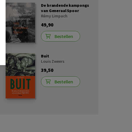
De brandende kampongs
van Generaal Spoor
Rémy Limpach
49,90
Bestellen
Buit
Louis Zweers
39,50
Bestellen