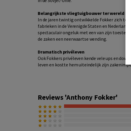
in de Sovjet-Unie.
Belangrijkste vliegtuigbouwer ter wereld
In de jaren twintig ontwikkelde Fokker zich tot
fabrieken in de Verenigde Staten en Nederland.
spectaculair ongeluk met een van zijn toestell
de zaken een neerwaartse wending.
Dramatisch privéleven
Ook Fokkers privéleven kende vele ups en downs
leven en kostte hem uiteindelijk zijn zakenimpe
Reviews 'Anthony Fokker'