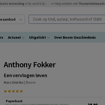
Gratis verzending
in NL vanaf € 20,-
Veilig winkelen met
Thuiswinkelwaarb
Zoek op titel, auteur, trefwoord of ISBN
ele aanbod
rs
Actueel
Uitgelicht
Over Boom Geschiedenis
Anthony Fokker
Een vervlogen leven
Marc Dierikx
|
Boom
Paperback
39,90