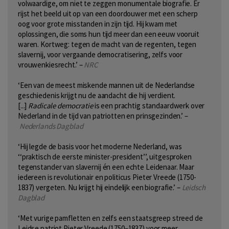
volwaardige, om niet te zeggen monumentale biografie. Er
rijst het beeld uit op van een doordouwer met een scherp
oog voor grote misstanden in zijn tijd. Hij kwam met
oplossingen, die soms hun tijd meer dan een eeuw vooruit
waren. Kortweg: tegen de macht van de regenten, tegen
slavernij, voor vergaande democratisering, zelfs voor
vrouwenkiesrecht.’ –
NRC
‘Een van de meest miskende mannen uit de Nederlandse
geschiedenis krijgt nu de aandacht die hij verdient.
[...]
Radicale democratie
is een prachtig standaardwerk over
Nederland in de tijd van patriotten en prinsgezinden.’ –
Nederlands Dagblad
‘Hij legde de basis voor het moderne Nederland, was
‘‘praktisch de eerste minister-president’’, uitgesproken
tegenstander van slavernij én een echte Leidenaar. Maar
iedereen is revolutionair en politicus Pieter Vreede (1750-
1837) vergeten. Nu krijgt hij eindelijk een biografie.’ –
Leidsch
Dagblad
‘Met vurige pamfletten en zelfs een staatsgreep streed de
Leidse patriot Pieter Vreede (1750–1837) voor meer