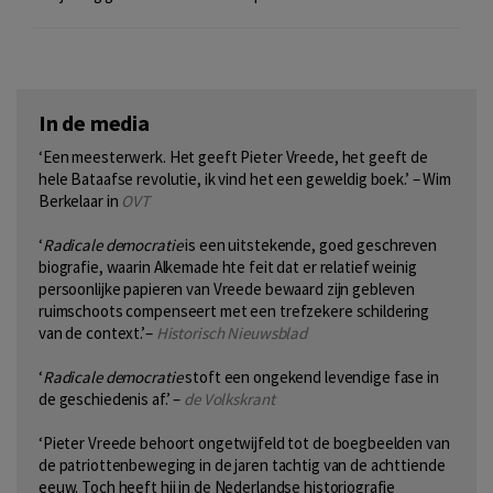
In de media
‘Een meesterwerk. Het geeft Pieter Vreede, het geeft de
hele Bataafse revolutie, ik vind het een geweldig boek.’ – Wim
Berkelaar in
OVT
‘
Radicale democratie
is een uitstekende, goed geschreven
biografie, waarin Alkemade hte feit dat er relatief weinig
persoonlijke papieren van Vreede bewaard zijn gebleven
ruimschoots compenseert met een trefzekere schildering
van de context.’–
Historisch Nieuwsblad
‘
Radicale democratie
stoft een ongekend levendige fase in
de geschiedenis af.’ –
de Volkskrant
‘Pieter Vreede behoort ongetwijfeld tot de boegbeelden van
de patriottenbeweging in de jaren tachtig van de achttiende
eeuw. Toch heeft hij in de Nederlandse historiografie