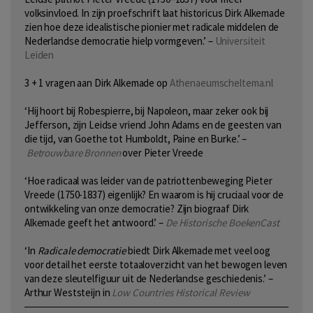
volksinvloed. In zijn proefschrift laat historicus Dirk Alkemade
zien hoe deze idealistische pionier met radicale middelen de
Nederlandse democratie hielp vormgeven.’ –
Universiteit
Leiden
3 + 1 vragen aan Dirk Alkemade op
Athenaeumscheltema.nl
‘Hij hoort bij Robespierre, bij Napoleon, maar zeker ook bij
Jefferson, zijn Leidse vriend John Adams en de geesten van
die tijd, van Goethe tot Humboldt, Paine en Burke.’ –
Betrouwbare Bronnen
over Pieter Vreede
‘Hoe radicaal was leider van de patriottenbeweging Pieter
Vreede (1750-1837) eigenlijk? En waarom is hij cruciaal voor de
ontwikkeling van onze democratie? Zijn biograaf Dirk
Alkemade geeft het antwoord.’ –
De Historische BoekenCast
‘In
Radicale democratie
biedt Dirk Alkemade met veel oog
voor detail het eerste totaaloverzicht van het bewogen leven
van deze sleutelfiguur uit de Nederlandse geschiedenis.’ –
Arthur Weststeijn in
Low Countries Historical Review