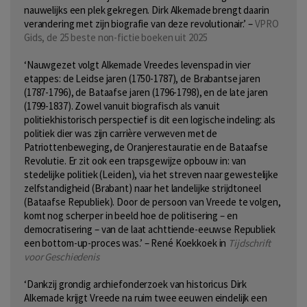
nauwelijks een plek gekregen. Dirk Alkemade brengt daarin
verandering met zijn biografie van deze revolutionair.’ –
VPRO
Gids, de 25 beste non-fictie boeken uit 2025
‘Nauwgezet volgt Alkemade Vreedes levenspad in vier
etappes: de Leidse jaren (1750-1787), de Brabantse jaren
(1787-1796), de Bataafse jaren (1796-1798), en de late jaren
(1799-1837). Zowel vanuit biografisch als vanuit
politiekhistorisch perspectief is dit een logische indeling: als
politiek dier was zijn carrière verweven met de
Patriottenbeweging, de Oranjerestauratie en de Bataafse
Revolutie. Er zit ook een trapsgewijze opbouw in: van
stedelijke politiek (Leiden), via het streven naar gewestelijke
zelfstandigheid (Brabant) naar het landelijke strijdtoneel
(Bataafse Republiek). Door de persoon van Vreede te volgen,
komt nog scherper in beeld hoe de politisering – en
democratisering – van de laat achttiende-eeuwse Republiek
een bottom-up-proces was.’ – René Koekkoek in
Tijdschrift
voor Geschiedenis
‘Dankzij grondig archiefonderzoek van historicus Dirk
Alkemade krijgt Vreede na ruim twee eeuwen eindelijk een