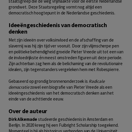
staatsgreep die de weg vrijmaakte voor de eerste Nederlandse
grondwet. Deze Staatsregeling vormt nog altijd een
democratisch hoogtepunt in de Nederlandse geschiedenis.
Ideeëngeschiedenis van democratisch
denken
Met zijn ideeën over volksinvloed en de afschaffing van de
slavernij was hij zijn tijd ver vooruit. Door zijn vlijmscherpe pen
en politieke behendigheid groeide Pieter Vreede uit tot een van
de invloedrijkste én meest omstreden figuren uit deze periode.
Zijn achterban zag hem als de belichaming van de revolutionaire
idealen, zijn tegenstanders vergeleken hem met Robespierre.
Gebaseerd op grondig bronnenonderzoek is
Radicale
democratie
zowel een biografie van Pieter Vreede als een
ideeëngeschiedenis van het democratisch denken aan het
einde van de achttiende eeuw.
Over de auteur
Dirk Alkemade
studeerde geschiedenis in Amsterdam en
Berlijn. In 2020 kreeg hij een Fulbright Scholarship toegekend.
Momenteel is hij als historicus verbonden aan de Universiteit