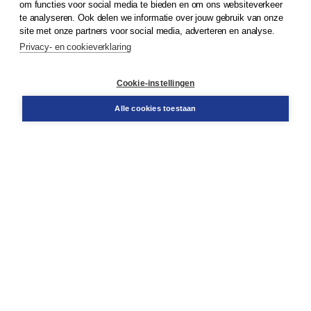
om functies voor social media te bieden en om ons websiteverkeer
te analyseren. Ook delen we informatie over jouw gebruik van onze
Klantenservice
site met onze partners voor social media, adverteren en analyse.
Service & informatie
Privacy- en cookieverklaring
Contact
Retourneren
Docentenservice
Cookie-instellingen
Snel bestellen
Teamviewer
Alle cookies toestaan
Boom voor jou
Voor de boekhandel
Voor de pers
Publiceren bij Boom
Werken bij Boom & Vacatures
Over Boom
Wat ons drijft
Onze historie
Onze auteurs
Onze organisatie
Duurzaam ondernemen