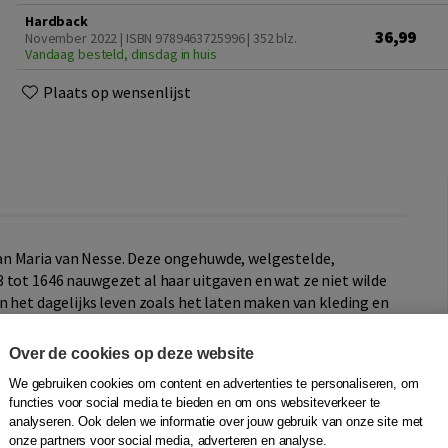
Hardback
36,99
November 2022 | ISBN 9789463725996
| 352 blz.
Vandaag besteld, dinsdag in huis
Plaats op wensenlijst
an Maria van Nesse. Deze ongehuwde, welgestelde,
 tot 1646 nauwgezet al haar uitgaven en wat ze niet wilde
n het dagelijks leven zoals het laten maken van kleding en
, schoonmaken en boodschappen doen, feestvieren en
angrijke rol bij de hernieuwde aandacht voor het Heilig
Over de cookies op deze website
eurtenissen, recepten, medische adviezen en afspraken
We gebruiken cookies om content en advertenties te personaliseren, om
functies voor social media te bieden en om ons websiteverkeer te
analyseren. Ook delen we informatie over jouw gebruik van onze site met
ltijd zwaar op mannelijke ooggetuigenissen. Daarom is het
onze partners voor social media, adverteren en analyse.