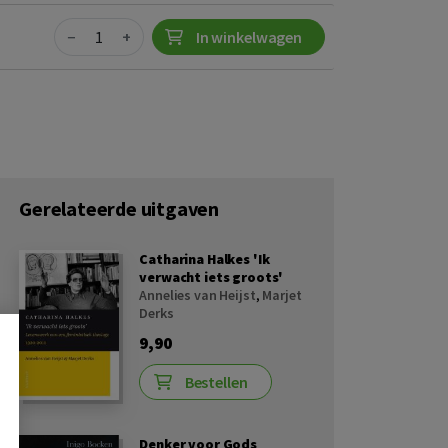
Quantity
−
+
In winkelwagen
Gerelateerde uitgaven
Catharina Halkes 'Ik
verwacht iets groots'
Annelies van Heijst
,
Marjet
Derks
9,90
Bestellen
Denker voor Gods