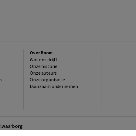
Over Boom
Wat ons drijft
Onze historie
Onze auteurs
es
Onze organisatie
Duurzaam ondernemen
kelwaarborg