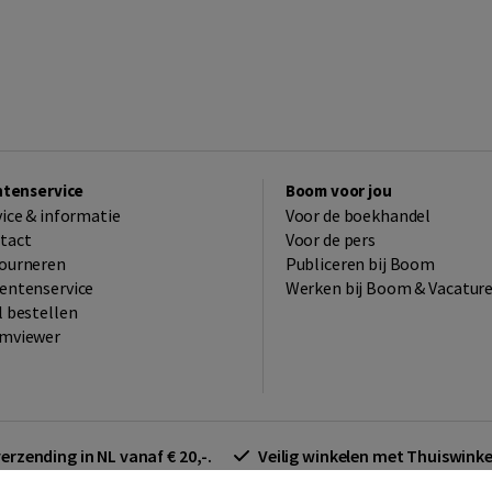
ntenservice
Boom voor jou
vice & informatie
Voor de boekhandel
tact
Voor de pers
ourneren
Publiceren bij Boom
entenservice
Werken bij Boom & Vacatur
l bestellen
mviewer
verzending in NL vanaf € 20,-.
Veilig winkelen met Thuiswin