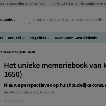
Gratis verzending
in NL vanaf € 20,-
Veilig winkelen met
Thuiswinkelwaarb
Zoek op titel, auteur, trefwoord of ISBN
ele aanbod
rs
Actueel
Uitgelicht
Over Boom Geschiedenis
a van Nesse (1588-1650)
Het unieke memorieboek van M
1650)
Nieuwe perspectieven op huishoudelijke cons
Amsterdam University Press B.V.