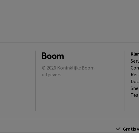
Kla
Ser
© 2026
Koninklijke Boom
Con
uitgevers
Ret
Doc
Sne
Tea
Gratis 