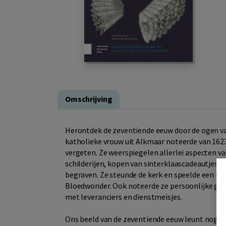
Omschrijving
Herontdek de zeventiende eeuw door de ogen v
katholieke vrouw uit Alkmaar noteerde van 1623
vergeten. Ze weerspiegelen allerlei aspecten va
schilderijen, kopen van sinterklaascadeautjes
begraven. Ze steunde de kerk en speelde een bel
Bloedwonder. Ook noteerde ze persoonlijke geb
met leveranciers en dienstmeisjes.
Ons beeld van de zeventiende eeuw leunt nog a