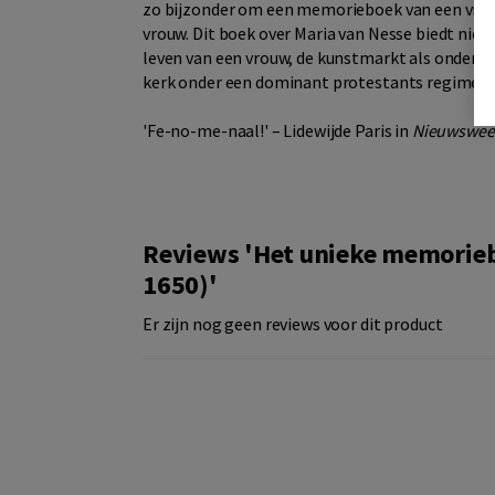
zo bijzonder om een memorieboek van een vrou
vrouw. Dit boek over Maria van Nesse biedt nieu
leven van een vrouw, de kunstmarkt als onderd
kerk onder een dominant protestants regime.
'Fe-no-me-naal!' – Lidewijde Paris in
Nieuwswee
Reviews 'Het unieke memorieb
1650)'
Er zijn nog geen reviews voor dit product