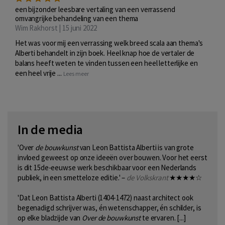
een bijzonder leesbare vertaling van een verrassend
omvangrijke behandeling van een thema
Wim Rakhorst | 15 juni 2022
Het was voor mij een verrassing welk breed scala aan thema's
Alberti behandelt in zijn boek. Heel knap hoe de vertaler de
balans heeft weten te vinden tussen een heel letterlijke en
een heel vrije ...
Lees meer
In de media
'Over
de bouwkunst
van Leon Battista Alberti is van grote
invloed geweest op onze ideeën over bouwen. Voor het eerst
is dit 15de-eeuwse werk beschikbaar voor een Nederlands
publiek, in een smetteloze editie.' –
de Volkskrant
★★★★☆
'Dat Leon Battista Alberti (1404-1472) naast architect ook
begenadigd schrijver was, én wetenschapper, én schilder, is
op elke bladzijde van
Over de bouwkunst
te ervaren. [...]