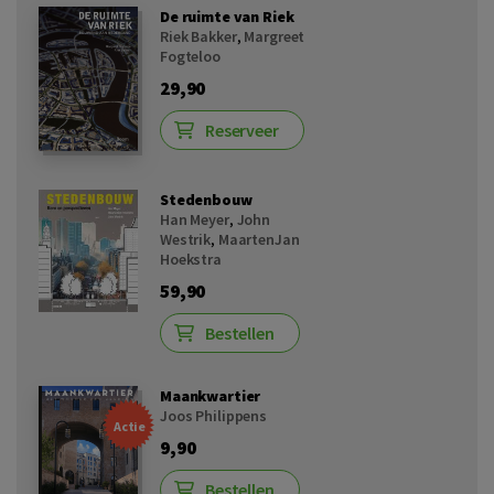
De ruimte van Riek
Riek Bakker
,
Margreet
Fogteloo
29,90
Reserveer
Stedenbouw
Han Meyer
,
John
Westrik
,
MaartenJan
Hoekstra
59,90
Bestellen
Maankwartier
Joos Philippens
Actie
9,90
Bestellen