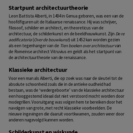
Startpunt architectuurtheorie
Leon Battista Alberti, in 1404 in Genua geboren, was een van de
hoofdfiguren uit de Italiaanse renaissance. Hij was schrijver,
filosoof, schilder en architect, en theoreticus van de
architectuur, de schilderkunst en de beeldhouwkunst. Zijn
De re
aedificatoria
(
Over de bouwkunst
) uit 1452 kan worden gezien
als een tegenhanger van de
Tien boeken over architectuur
van
de Romeinse architect Vitruvius en geldt als het startpunt van
de architectuurtheorie van de renaissance.
Klassieke architectuur
Voor een man als Alberti, die op zoek was naar de sleutel tot de
absolute schoonheid zoals die in de antieke oudheid had
bestaan, was de ‘wedergeboorte’ van de klassieke architectuur
een hooggestemd ideaal dat niet verstoord mocht worden door
modegrillen. Vooruitgang was volgen hem te bereiken door het
navolgen van grote, met recht klassieke voorbeelden. De
nieuwe ingevingen die daaruit voortkwamen, zouden weer door
anderen nagevolgd kunnen worden.
Schilderkunst en wiskunde