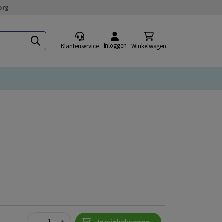
org
Inloggen
Klantenservice
Winkelwagen
Quantity
−
+
In winkelwagen