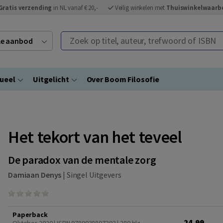
Gratis verzending
in NL vanaf € 20,-
Veilig winkelen met
Thuiswinkelwaarb
Zoek op titel, auteur, trefwoord of ISBN
ele aanbod
ueel
Uitgelicht
Over Boom Filosofie
Het tekort van het teveel
De paradox van de mentale zorg
Damiaan Denys
|
Singel Uitgevers
Paperback
24,99