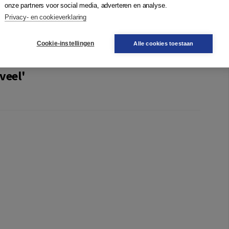
onze partners voor social media, adverteren en analyse.
n we nog gezond en normaal lijden? Zijn onze
Privacy- en cookieverklaring
k zijn?
Cookie-instellingen
Alle cookies toestaan
veel'