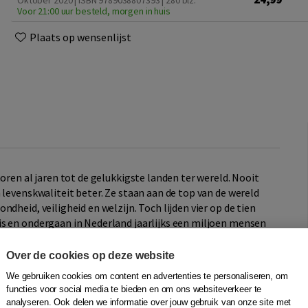
Oktober 2020 | ISBN 9789038807393
| 280 blz.
Voor 21:00 uur besteld, morgen in huis
Plaats op wensenlijst
oren al jaren tot de gelukkigste landen ter wereld. Nooit
 levenskwaliteit beter. Ze staan aan de top van de wereld
dheid, veiligheid en welzijn. Toch lijden vier op de tien
s en ondergaan in Nederland jaarlijks een miljoen mensen
Over de cookies op deze website
We gebruiken cookies om content en advertenties te personaliseren, om
it. We zijn gelukkiger, maar lijden meer dan ooit. Hoe
functies voor social media te bieden en om ons websiteverkeer te
n we te veel van het leven? Brengt welvaart meer
analyseren. Ook delen we informatie over jouw gebruik van onze site met