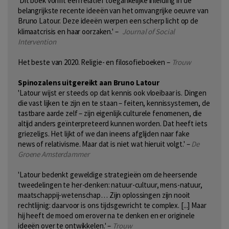
'Dit boek vormt een relatief toegankelijke inleiding in de
belangrijkste recente ideeën van het omvangrijke oeuvre van
Bruno Latour. Deze ideeën werpen een scherp licht op de
klimaatcrisis en haar oorzaken.' –
Journal of Social
Intervention
Het beste van 2020. Religie- en filosofieboeken –
Trouw
Spinozalens uitgereikt aan Bruno Latour
'Latour wijst er steeds op dat kennis ook vloeibaar is. Dingen
die vast lijken te zijn en te staan – feiten, kennissystemen, de
tastbare aarde zelf – zijn eigenlijk culturele fenomenen, die
altijd anders geïnterpreteerd kunnen worden. Dat heeft iets
griezeligs. Het lijkt of we dan ineens afglijden naar fake
news of relativisme. Maar dat is niet wat hieruit volgt.' –
De
Groene Amsterdammer
'Latour bedenkt geweldige strategieën om de heersende
tweedelingen te her-denken: natuur-cultuur, mens-natuur,
maatschappij-wetenschap… Zijn oplossingen zijn nooit
rechtlijnig: daarvoor is ons tijdsgewricht te complex. [...] Maar
hij heeft de moed om erover na te denken en er originele
ideeën over te ontwikkelen.' –
Trouw