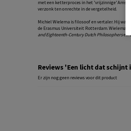
met een ketterproces in het 'vrijzinnige' Amste
verzonk ten onrechte in de vergetelheid.
Michiel Wielema is filosoof en vertaler. Hij wa
de Erasmus Universiteit Rotterdam. Wielema is
and Eighteenth-Century Dutch Philosophers
en v
Reviews 'Een licht dat schijnt 
Er zijn nog geen reviews voor dit product