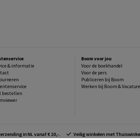
ntenservice
Boom voor jou
vice & informatie
Voor de boekhandel
tact
Voor de pers
ourneren
Publiceren bij Boom
entenservice
Werken bij Boom & Vacatur
l bestellen
mviewer
verzending in NL vanaf € 20,-.
Veilig winkelen met Thuiswin