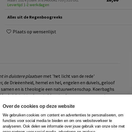
Maart 2014 | ISBN 9789460041709
| 320 blz.
Levertijd 1-2 werkdagen
Alles uit de Regenboogreeks
Plaats op wensenlijst
jnt in duistere plaatsen
met 'het licht van de rede'
r, de Drieëenheid, hemel en hel, engelen en duivels, geloof
r samen en is theologie een natuurwetenschap. Koerbaghs
 hij had zich tot taak gesteld met scherpe pen commentaar
Over de cookies op deze website
re plaatsen
een grote inspiratiebron zijn geweest voor de
We gebruiken cookies om content en advertenties te personaliseren, om
gehinderd had kunnen verschijnen. Nu werd echter vrijwel de
functies voor social media te bieden en om ons websiteverkeer te
analyseren. Ook delen we informatie over jouw gebruik van onze site met
ander lot: om zijn antichristelijke boek werd hij bestraft
onze partners voor social media, adverteren en analyse.