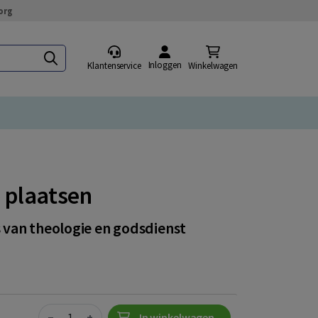
org
Inloggen
Klantenservice
Winkelwagen
e plaatsen
 van theologie en godsdienst
Quantity
−
+
In winkelwagen