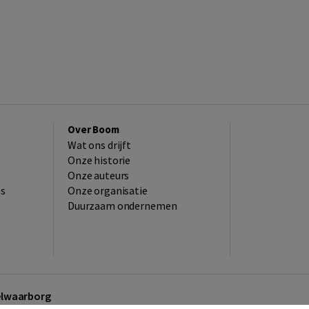
Over Boom
Wat ons drijft
Onze historie
Onze auteurs
es
Onze organisatie
Duurzaam ondernemen
kelwaarborg