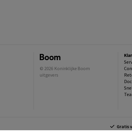
Kla
Ser
© 2026
Koninklijke Boom
Con
uitgevers
Ret
Doc
Sne
Tea
Gratis 