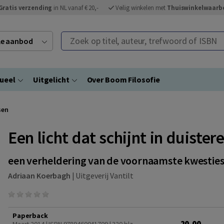
Gratis verzending
in NL vanaf € 20,-
Veilig winkelen met
Thuiswinkelwaarb
Zoek op titel, auteur, trefwoord of ISBN
ele aanbod
ueel
Uitgelicht
Over Boom Filosofie
sen
Een licht dat schijnt in duister
een verheldering van de voornaamste kwesties
Adriaan Koerbagh
|
Uitgeverij Vantilt
Paperback
20,00