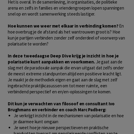
Het is overal. In de samenleving, in organisaties, de politieke
arena en zelfs in families en vriendengroepen lopen spanningen
snel op en wordt samenwerking steeds lastiger.
Hoe kunnen we weer met elkaar in verbinding komen?
En
hoe overbrug je de afstand als het wantrouwen groot is? Hoe
kun je partijen verbinden zonder zelf onderdeel of voorwerp van
polarisatie te worden?
In deze tweedaagse Deep Dive krijg je inzicht in hoe je
polarisatie kunt aanpakken en voorkomen.
Je gaat aan de
slag met de paradoxale aanpak die ervan uitgaat dat zelfs onder
de meest extreme standpunten altijd een positieve kracht ligt.
Je maakt je de methodiek eigen en gaat aan de slag met zelf
ingebrachte praktijkcasussen om tot meer ruimte, een
verbindend perspectief en en/en-oplossingen te komen.
Dit kun je verwachten van filosoof en consultant Ivo
Brughmans en verbinder en coach Marc Padberg:
Je verkrijgt inzicht in de mechanismen van polarisatie en hoe
je daarmee kunt omgaan
Je weet hoe je nieuwe perspectieven en praktische
handvatten toepast om gepolariseerde conflicten aan te