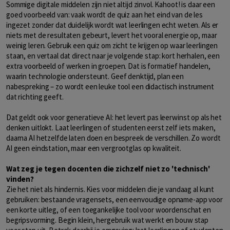
Sommige digitale middelen zijn niet altijd zinvol. Kahoot! is daar een
goed voorbeeld van: vaak wordt de quiz aan het eind van de les
ingezet zonder dat duidelijk wordt wat leerlingen echt weten. Als er
niets met de resultaten gebeurt, levert het vooral energie op, maar
weinig leren. Gebruik een quiz om zicht te krijgen op waar leerlingen
staan, en vertaal dat direct naar je volgende stap: kort herhalen, een
extra voorbeeld of werken in groepen. Dat is formatief handelen,
waarin technologie ondersteunt. Geef denktijd, plan een
nabespreking – zo wordt een leuke tool een didactisch instrument
dat richting geeft.
Dat geldt ook voor generatieve AI: het levert pas leerwinst op als het
denken uitlokt. Laat leerlingen of studenten eerst zelf iets maken,
daarna AI hetzelfde laten doen en bespreek de verschillen. Zo wordt
AI geen eindstation, maar een vergrootglas op kwaliteit.
Wat zeg je tegen docenten die zichzelf niet zo 'technisch'
vinden?
Zie het niet als hindernis. Kies voor middelen die je vandaag al kunt
gebruiken: bestaande vragensets, een eenvoudige opname-app voor
een korte uitleg, of een toegankelijke tool voor woordenschat en
begripsvorming. Begin klein, hergebruik wat werkt en bouw stap