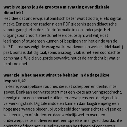
Wat is volgens jou de grootste misvatting over digitale
didactiek?
Het idee dat onderwijs automatisch beter wordt zodra je iets digitaal
maakt. Een papieren reader in een PDF gieten is geen didactische
vooruitgang; het is dezelfde informatie in een ander jasje. Het
uitgangspunt hoort steeds het leerdoel te zijn: wat wil je dat
leerlingen of studenten kunnen of begrijpen aan het einde van de
les? Daarna pas volgt de vraag welke werkvorm en welk middel daarbij
past. Soms is dat digitaal, soms analoog, vaak is het een doordachte
combinatie. Wie die volgorde bewaakt, houdt de aandacht bij wat er
echt toe doet.
Waar zie je het meest winst te behalen in de dagelijkse
lespraktijk?
In kleine, voorspelbare routines die rust scheppen en denkruimte
geven. Denk aan een vaste start met een korte activeringsopdracht,
gevolgd door een compacte uitleg en vervolgens een doelgerichte
verwerkingstaak. Digitale middelen kunnen daar laagdrempelig een
hoge meerwaarde bieden, bijvoorbeeld door meer zicht te krijgen op
wat leerlingen of studenten daadwerkelijk weten over een
onderwerp, ze te motiveren met een speelse maar goed doordachte
opdracht of door het visueel maken van begrippen of concepten.