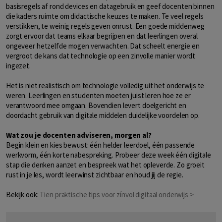
basisregels af rond devices en datagebruik en geef docenten binnen
die kaders ruimte om didactische keuzes te maken. Te veel regels
verstikken, te weinig regels geven onrust. Een goede middenweg
zorgt ervoor dat teams elkaar begrijpen en dat leerlingen overal
ongeveer hetzelfde mogen verwachten. Dat scheelt energie en
vergroot de kans dat technologie op een zinvolle manier wordt
ingezet.
Het is niet realistisch om technologie volledig uit het onderwijs te
weren. Leerlingen en studenten moeten juist leren hoe ze er
verantwoord mee omgaan. Bovendien levert doelgericht en
doordacht gebruik van digitale middelen duidelijke voordelen op.
Wat zou je docenten adviseren, morgen al?
Begin klein en kies bewust: één helder leerdoel, één passende
werkvorm, één korte nabespreking. Probeer deze week één digitale
stap die denken aanzet en bespreek wat het opleverde. Zo groeit
rust in je les, wordt leerwinst zichtbaar en houd jij de regie.
Bekijk ook:
Tien praktische tips voor zínvol digitaal onderwijs >