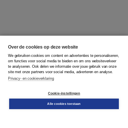
Over de cookies op deze website
We gebruiken cookies om content en advertenties te personaliseren,
© 2026
Koninklijke Boom uitgevers
om functies voor social media te bieden en om ons websiteverkeer
te analyseren. Ook delen we informatie over jouw gebruik van onze
Klantenservice
site met onze partners voor social media, adverteren en analyse.
Service & informatie
Privacy- en cookieverklaring
Contact
Retourneren
Docentenservice
Cookie-instellingen
Snel bestellen
Teamviewer
Alle cookies toestaan
Boom voor jou
Voor de boekhandel
Voor de pers