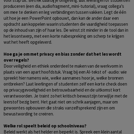
voor stap uit. Betrek daarbij je omgeving: laat leerlingen of studenten
produceren (een dia, audiofragment, mini-tutorial), vraag collega’s
om mee te denken en leg verbindingen tussen vakken. Legt de één
uit hoe je een PowerPoint opbouwt, dan kan de ander daar een
opdracht aan koppelen waarin studenten die vaardigheid toepassen
op de inhoud van zijn of haar les. De winst zit minder in de tool dan in
het lesontwerp, met een korte nabespreking om scherp te krijgen
wat het heeft opgeleverd.
Hoe ga je om met privacy en bias zonder dat het les wordt
over regels?
Door veiligheid en ethiek onderdeel te maken van de werkvorm in
plaats van een apart hoofdstuk. Vraag bij een AI-tekst of -audio: wie
spreekt hier namens wie, welke aannames hoor je, welke bronnen
ontbreken? Laat leerlingen of studenten zelf een korte check doen
op privacygevoeligheid en betrouwbaarheid en de uitkomst kort
verantwoorden. Je traint zo het kritisch bewustzijn terwijl je met de
leerstof bezig bent. Het gaat niet om schrik aanjagen, maar om
gewoontes opbouwen die straks vanzelfsprekend zijn en om
bewustwording te creëren.
Welke rol speelt beleid op schoolniveau?
Beleid werkt als het helder en beperkt is. Spreek een klein aantal