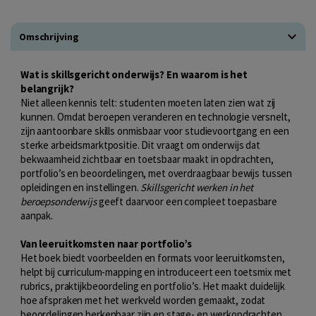
Omschrijving
Wat is skillsgericht onderwijs? En waarom is het
belangrijk?
Niet alleen kennis telt: studenten moeten laten zien wat zij
kunnen. Omdat beroepen veranderen en technologie versnelt,
zijn aantoonbare skills onmisbaar voor studievoortgang en een
sterke arbeidsmarktpositie. Dit vraagt om onderwijs dat
bekwaamheid zichtbaar en toetsbaar maakt in opdrachten,
portfolio’s en beoordelingen, met overdraagbaar bewijs tussen
opleidingen en instellingen.
Skillsgericht werken in het
beroepsonderwijs
geeft daarvoor een compleet toepasbare
aanpak.
Van leeruitkomsten naar portfolio’s
Het boek biedt voorbeelden en formats voor leeruitkomsten,
helpt bij curriculum-mapping en introduceert een toetsmix met
rubrics, praktijkbeoordeling en portfolio’s. Het maakt duidelijk
hoe afspraken met het werkveld worden gemaakt, zodat
beoordelingen herkenbaar zijn en stage- en werkopdrachten