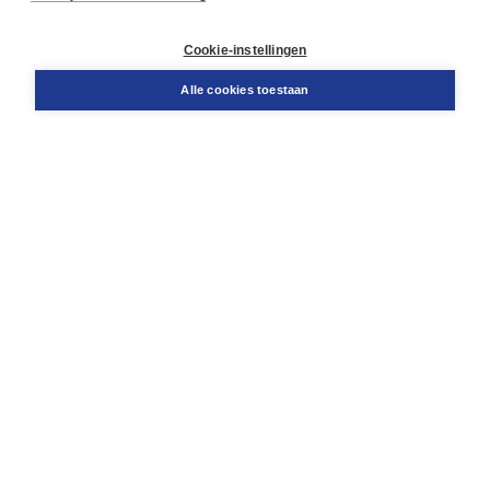
Retourneren
Docentenservice
Cookie-instellingen
Snel bestellen
Teamviewer
Alle cookies toestaan
Boom voor jou
Voor de boekhandel
Voor de pers
Publiceren bij Boom
Werken bij Boom & Vacatures
Over Boom
Wat ons drijft
Onze historie
Onze auteurs
Onze organisatie
Duurzaam ondernemen
Gratis verzending in NL vanaf € 20,-.
Veilig winkelen met Thuiswinkelwaarborg