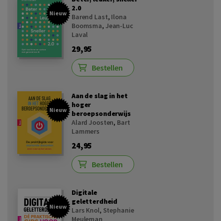
2.0
Nieuw
Barend Last
,
Ilona
Boomsma
,
Jean-Luc
Laval
29,95
Bestellen
Aan de slag in het
hoger
Nieuw
beroepsonderwijs
Alard Joosten
,
Bart
Lammers
24,95
Bestellen
Digitale
geletterdheid
Nieuw
Lars Knol
,
Stephanie
Meuleman