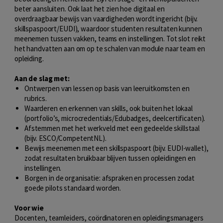
beter aansluiten. Ook laat het zien hoe digitaal en
overdraagbaar bewijs van vaardigheden wordt ingericht (bijv.
skillspaspoort/EUDI), waardoor studenten resultaten kunnen
meenemen tussen vakken, teams en instellingen. Tot slot reikt
het handvatten aan om op te schalen van module naar team en
opleiding.
Aan de slag met:
Ontwerpen van lessen op basis van leeruitkomsten en
rubrics.
Waarderen en erkennen van skills, ook buiten het lokaal
(portfolio’s, microcredentials/Edubadges, deelcertificaten).
Afstemmen met het werkveld met een gedeelde skillstaal
(bijv. ESCO/CompetentNL).
Bewijs meenemen met een skillspaspoort (bijv. EUDI-wallet),
zodat resultaten bruikbaar blijven tussen opleidingen en
instellingen.
Borgen in de organisatie: afspraken en processen zodat
goede pilots standaard worden.
Voor wie
Docenten, teamleiders, coördinatoren en opleidingsmanagers