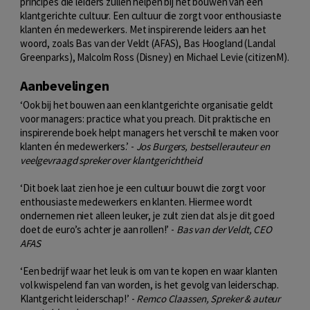
principes die leiders zullen helpen bij het bouwen van een
klantgerichte cultuur. Een cultuur die zorgt voor enthousiaste
klanten én medewerkers. Met inspirerende leiders aan het
woord, zoals Bas van der Veldt (AFAS), Bas Hoogland (Landal
Greenparks), Malcolm Ross (Disney) en Michael Levie (citizenM).
Aanbevelingen
‘Ook bij het bouwen aan een klantgerichte organisatie geldt
voor managers: practice what you preach. Dit praktische en
inspirerende boek helpt managers het verschil te maken voor
klanten én medewerkers.’ -
Jos Burgers, bestsellerauteur en
veelgevraagd spreker over klantgerichtheid
‘Dit boek laat zien hoe je een cultuur bouwt die zorgt voor
enthousiaste medewerkers en klanten. Hiermee wordt
ondernemen niet alleen leuker, je zult zien dat als je dit goed
doet de euro’s achter je aan rollen!’ -
Bas van der Veldt, CEO
AFAS
‘Een bedrijf waar het leuk is om van te kopen en waar klanten
vol kwispelend fan van worden, is het gevolg van leiderschap.
Klantgericht leiderschap!’ -
Remco Claassen, Spreker & auteur