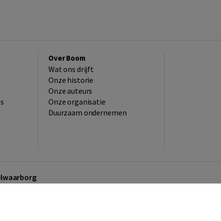
Over Boom
Wat ons drijft
Onze historie
Onze auteurs
es
Onze organisatie
Duurzaam ondernemen
kelwaarborg