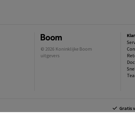
Kla
Ser
© 2026
Koninklijke Boom
Con
uitgevers
Ret
Doc
Sne
Tea
Gratis 
Algemene voorwaarden
Algemene voorwa