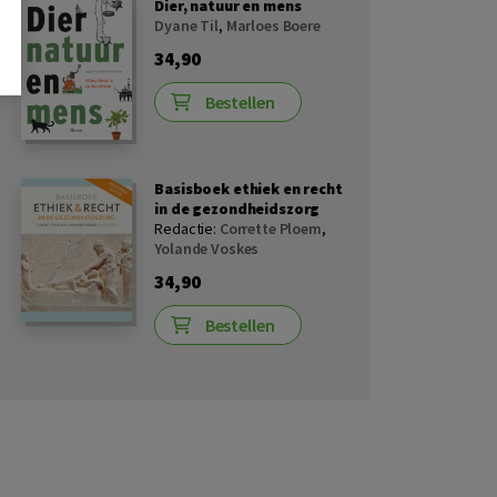
Dier, natuur en mens
Dyane Til
,
Marloes Boere
34,90
Bestellen
Basisboek ethiek en recht
in de gezondheidszorg
Redactie:
Corrette Ploem
,
Yolande Voskes
34,90
Bestellen