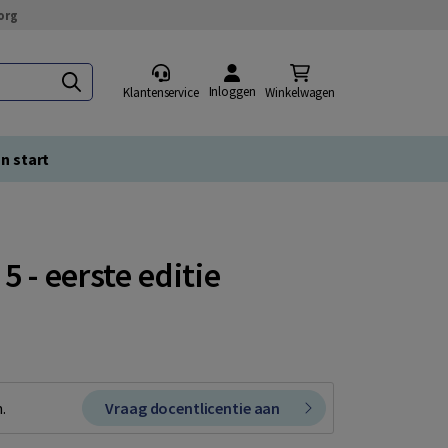
org
Inloggen
Klantenservice
Winkelwagen
n start
 - eerste editie
.
Vraag docentlicentie aan