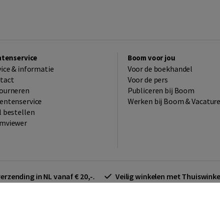
ntenservice
Boom voor jou
vice & informatie
Voor de boekhandel
tact
Voor de pers
ourneren
Publiceren bij Boom
entenservice
Werken bij Boom & Vacatur
l bestellen
mviewer
verzending in NL vanaf € 20,-.
Veilig winkelen met Thuiswin
arden zakelijk
Cookieverklaring
Disclaimer
Privacy policy