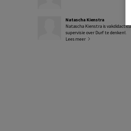
Natascha Kienstra
Natascha Kienstra is vakdidacticus
supervisie over Durf te denken!.
Lees meer