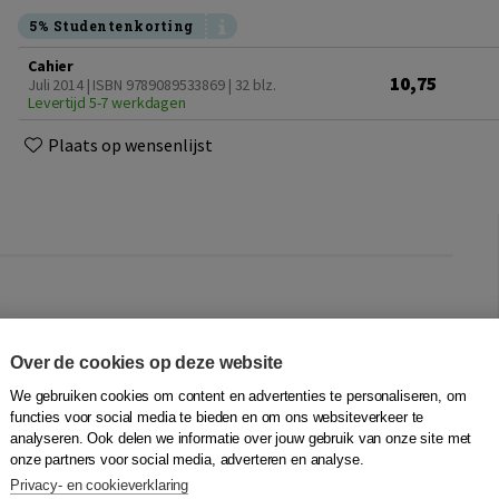
5% Studentenkorting
Cahier
10,75
Juli 2014 | ISBN 9789089533869
| 32 blz.
Levertijd 5-7 werkdagen
Plaats op wensenlijst
schrijver en initiatiefnemer van de
. Hij schreef onder meer Zie mij, Islam en
Over de cookies op deze website
rboek Hoe voed ik m...
We gebruiken cookies om content en advertenties te personaliseren, om
functies voor social media te bieden en om ons websiteverkeer te
analyseren. Ook delen we informatie over jouw gebruik van onze site met
onze partners voor social media, adverteren en analyse.
Privacy- en cookieverklaring