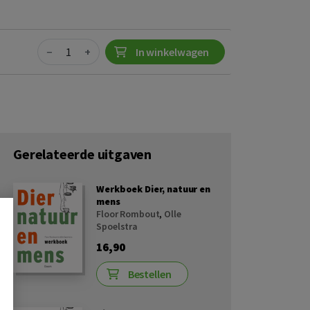
Quantity
−
+
In winkelwagen
Gerelateerde uitgaven
Werkboek Dier, natuur en
mens
Floor Rombout
,
Olle
Spoelstra
16,90
Bestellen