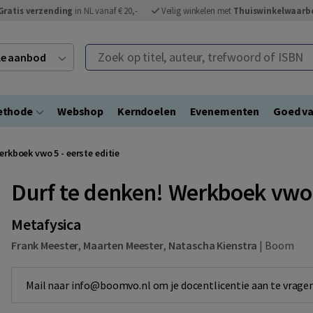
Gratis verzending
in NL vanaf € 20,-
Veilig winkelen met
Thuiswinkelwaarb
Zoek op titel, auteur, trefwoord of ISBN
ele aanbod
ethode
Webshop
Kerndoelen
Evenementen
Goed va
erkboek vwo 5 - eerste editie
Durf te denken! Werkboek vwo 5
Metafysica
Frank Meester
,
Maarten Meester
,
Natascha Kienstra
|
Boom
Mail naar info@boomvo.nl om je docentlicentie aan te vragen