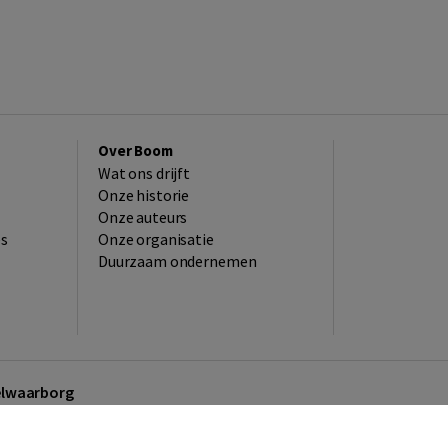
Over Boom
Wat ons drijft
Onze historie
Onze auteurs
es
Onze organisatie
Duurzaam ondernemen
kelwaarborg