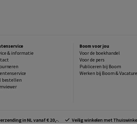
ntenservice
Boom voor jou
vice & informatie
Voor de boekhandel
tact
Voor de pers
ourneren
Publiceren bij Boom
entenservice
Werken bij Boom & Vacatur
l bestellen
mviewer
verzending in NL vanaf € 20,-.
Veilig winkelen met Thuiswin