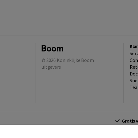
Kla
Ser
© 2026
Koninklijke Boom
Con
uitgevers
Ret
Doc
Sne
Tea
Gratis 