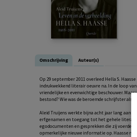
Omschrijving
Auteur(s)
Op 29 september 2011 overleed Hella S. Haasse op
indrukwekkend literair oeuvre na. In de loop van 
vriendelijke en evenwichtige beschouwer. Maar 
bestond? Wie was de beroemde schrijfster als 
Aleid Truijens werkte bijna acht jaar lang aan 
erfgenamen en toegang tot het gehele literaire 
egodocumenten en gesprekken die zij voerde me
opmerkelijke nieuwe informatie op. Haasse moch