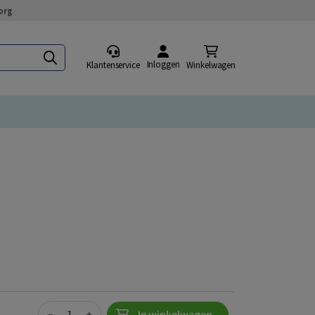
org
Inloggen
Klantenservice
Winkelwagen
Quantity
−
+
In winkelwagen