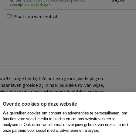
Februari 2022 | ISBN 9789021436388
| 600 blz.
Levertijd 1-2 werkdagen
Plaats op wensenlijst
 93-jarige leeftijd. Ze liet een groot, veelzijdig en
haar leven groeide zij in haar publieke rol van wijze,
wie zat er achter het welbekende beeld dat van haar
dochter, echtgenote en moeder?
Over de cookies op deze website
haar biografie, waarvoor ze de medewerking van de
We gebruiken cookies om content en advertenties te personaliseren, om
en persoonlijke archief kreeg. De brieven,
functies voor social media te bieden en om ons websiteverkeer te
t mensen die Hella Haasse persoonlijk kenden, leverden
analyseren. Ook delen we informatie over jouw gebruik van onze site met
onze partners voor social media, adverteren en analyse.
t dan een zondagskind lijken, zelf vond ze haar leven