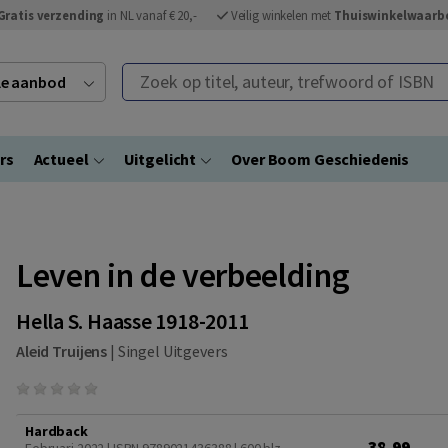
Gratis verzending
in NL vanaf € 20,-
Veilig winkelen met
Thuiswinkelwaarb
Zoek op titel, auteur, trefwoord of ISBN
ele aanbod
rs
Actueel
Uitgelicht
Over Boom Geschiedenis
Leven in de verbeelding
Hella S. Haasse 1918-2011
Aleid Truijens
|
Singel Uitgevers
Hardback
38,99