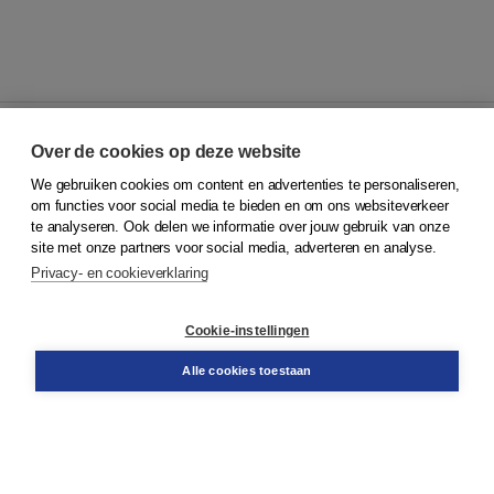
Over de cookies op deze website
We gebruiken cookies om content en advertenties te personaliseren,
© 2026
Koninklijke Boom uitgevers
om functies voor social media te bieden en om ons websiteverkeer
te analyseren. Ook delen we informatie over jouw gebruik van onze
Klantenservice
site met onze partners voor social media, adverteren en analyse.
Service & informatie
Privacy- en cookieverklaring
Contact
Retourneren
Docentenservice
Cookie-instellingen
Snel bestellen
Teamviewer
Alle cookies toestaan
Boom voor jou
Voor de boekhandel
Voor de pers
Publiceren bij Boom