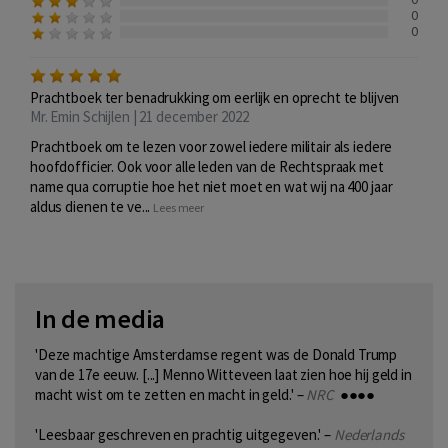
0
0
Prachtboek ter benadrukking om eerlijk en oprecht te blijven
Mr. Emin Schijlen | 21 december 2022
Prachtboek om te lezen voor zowel iedere militair als iedere
hoofdofficier. Ook voor alle leden van de Rechtspraak met
name qua corruptie hoe het niet moet en wat wij na 400 jaar
aldus dienen te ve...
Lees meer
In de media
'Deze machtige Amsterdamse regent was de Donald Trump
van de 17e eeuw. [...] Menno Witteveen laat zien hoe hij geld in
macht wist om te zetten en macht in geld.' –
NRC
●●●●
'Leesbaar geschreven en prachtig uitgegeven.' –
Nederlands