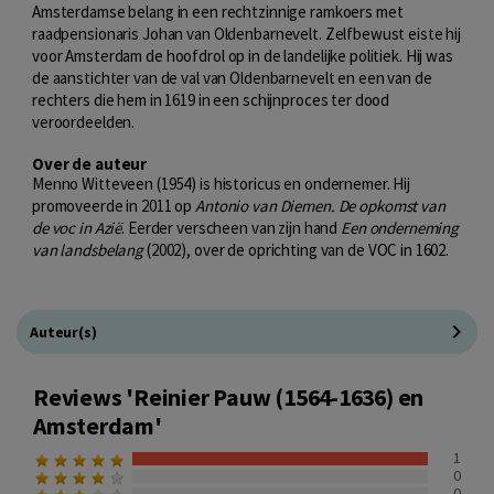
Amsterdamse belang in een rechtzinnige ramkoers met
raadpensionaris Johan van Oldenbarnevelt. Zelfbewust eiste hij
voor Amsterdam de hoofdrol op in de landelijke politiek. Hij was
de aanstichter van de val van Oldenbarnevelt en een van de
rechters die hem in 1619 in een schijnproces ter dood
veroordeelden.
Over de auteur
Menno Witteveen (1954) is historicus en ondernemer. Hij
promoveerde in 2011 op
Antonio van Diemen. De opkomst van
de voc in Azië
. Eerder verscheen van zijn hand
Een onderneming
van landsbelang
(2002), over de oprichting van de VOC in 1602.
Auteur(s)
Reviews 'Reinier Pauw (1564-1636) en
Amsterdam'
1
0
0