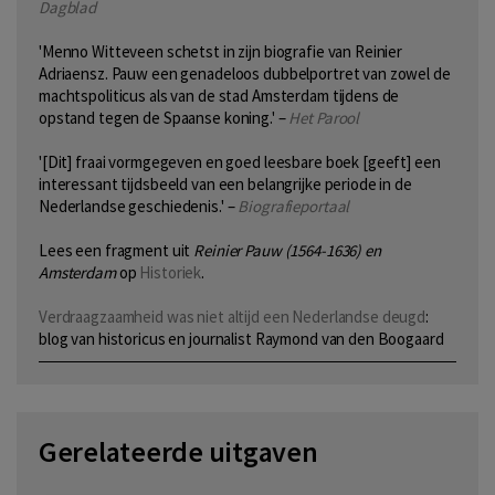
Dagblad
'Menno Witteveen schetst in zijn biografie van Reinier
Adriaensz. Pauw een genadeloos dubbelportret van zowel de
machtspoliticus als van de stad Amsterdam tijdens de
opstand tegen de Spaanse koning.' –
Het Parool
'[Dit] fraai vormgegeven en goed leesbare boek [geeft] een
interessant tijdsbeeld van een belangrijke periode in de
Nederlandse geschiedenis.' –
Biografieportaal
Lees een fragment uit
Reinier Pauw (1564-1636) en
Amsterdam
op
Historiek
.
Verdraagzaamheid was niet altijd een Nederlandse deugd
:
blog van historicus en journalist Raymond van den Boogaard
Gerelateerde uitgaven