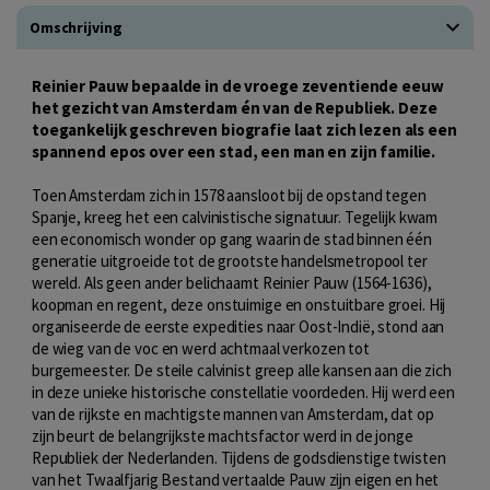
Omschrijving
Reinier Pauw bepaalde in de vroege zeventiende eeuw
het gezicht van Amsterdam én van de Republiek. Deze
toegankelijk geschreven biografie laat zich lezen als een
spannend epos over een stad, een man en zijn familie.
Toen Amsterdam zich in 1578 aansloot bij de opstand tegen
Spanje, kreeg het een calvinistische signatuur. Tegelijk kwam
een economisch wonder op gang waarin de stad binnen één
generatie uitgroeide tot de grootste handelsmetropool ter
wereld. Als geen ander belichaamt Reinier Pauw (1564-1636),
koopman en regent, deze onstuimige en onstuitbare groei. Hij
organiseerde de eerste expedities naar Oost-Indië, stond aan
de wieg van de voc en werd achtmaal verkozen tot
burgemeester. De steile calvinist greep alle kansen aan die zich
in deze unieke historische constellatie voordeden. Hij werd een
van de rijkste en machtigste mannen van Amsterdam, dat op
zijn beurt de belangrijkste machtsfactor werd in de jonge
Republiek der Nederlanden. Tijdens de godsdienstige twisten
van het Twaalfjarig Bestand vertaalde Pauw zijn eigen en het