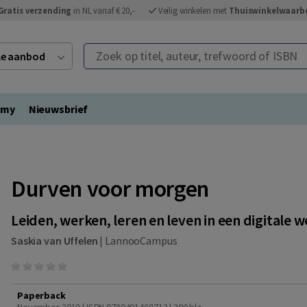
Gratis verzending
in NL vanaf € 20,-
Veilig winkelen met
Thuiswinkelwaarb
Zoek op titel, auteur, trefwoord of ISBN
ele aanbod
emy
Nieuwsbrief
Durven voor morgen
Leiden, werken, leren en leven in een digitale 
Saskia van Uffelen
|
LannooCampus
Paperback