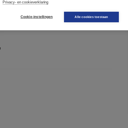
Privacy- en cookieverklaring
aan een andere bedrijfswereld, met een balans tussen
engoed om via persoonlijke levenskeuzes mee te bouwen
Cookie-instellingen
Alle cookies toestaan
de volgende generatie.
'