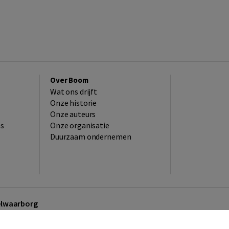
Over Boom
Wat ons drijft
Onze historie
Onze auteurs
es
Onze organisatie
Duurzaam ondernemen
kelwaarborg