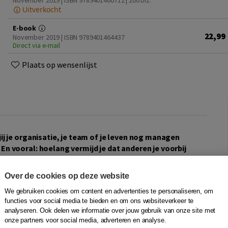
November 2019 | ISBN 9789401460712
| 200 blz.
Uitverkocht
E-book
22,99
November 2019 | ISBN 9789401464437
Direct via e-mail
Plaats op wensenlijst
ij je organisatie, je team of je leven nog managen
En vooral: hoelang vermijd je dat anderen je voorbij
ode en jouw comfortzone?
Over de cookies op deze website
n nieuw model. We leven in een digitaal tijdperk waarin
We gebruiken cookies om content en advertenties te personaliseren, om
ntie niet meer uit de sector komt, en klanten, gebruikers
functies voor social media te bieden en om ons websiteverkeer te
ud en delen het nieuwe hebben. Het digitale tijdperk vereist
analyseren. Ook delen we informatie over jouw gebruik van onze site met
onze partners voor social media, adverteren en analyse.