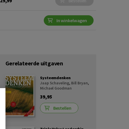
29,99
Bestellen
In winkelwagen
Gerelateerde uitgaven
Systeemdenken
Jaap Schaveling
,
Bill Bryan
,
Michael Goodman
39,95
Bestellen
Triple Value Leadership