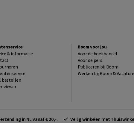
ntenservice
Boom voor jou
vice & informatie
Voor de boekhandel
tact
Voor de pers
ourneren
Publiceren bij Boom
entenservice
Werken bij Boom & Vacatur
l bestellen
mviewer
verzending in NL vanaf € 20,-.
Veilig winkelen met Thuiswin