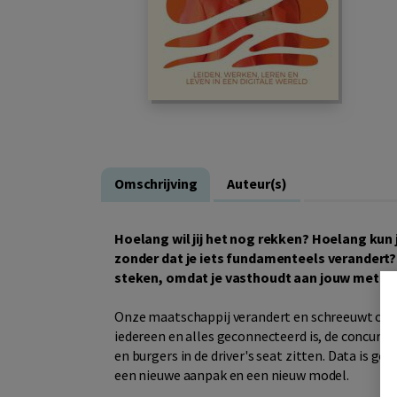
Omschrijving
Auteur(s)
Hoelang wil jij het nog rekken? Hoelang kun j
zonder dat je iets fundamenteels verandert? 
steken, omdat je vasthoudt aan jouw meth
Onze maatschappij verandert en schreeuwt om ee
iedereen en alles geconnecteerd is, de concurre
en burgers in de driver's seat zitten. Data is go
een nieuwe aanpak en een nieuw model.