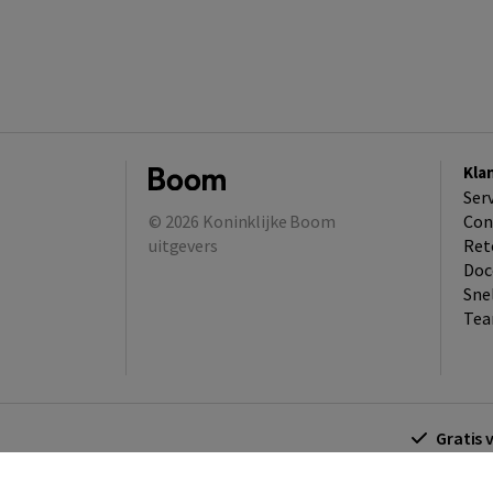
Kla
Ser
© 2026
Koninklijke Boom
Con
uitgevers
Ret
Doc
Sne
Tea
Gratis 