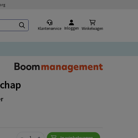
org
Inloggen
Klantenservice
Winkelwagen
schap
er
Quantity
−
+
In winkelwagen