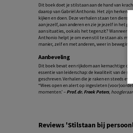
Dit boek doet je stilstaan aan de hand van kracht
daarop van Gabriël Anthonio. Het zijn herkenbar
kijken en doen. Deze verhalen staan ten dienste 
aan jezelf, aan anderen en zie je jezelf in het g
aan situaties, ook als het tegenzit? Wanneer je 
Anthonio helpt je om even stil te staan als men
manier, zelf en met anderen, weer in beweging
Aanbeveling
Dit boek bevat een rijkdom aan kernachtige obse
essentie van leiderschap: de kwaliteit van de soc
geschreven. Verhalen die je raken en steeds even
“Wees open en alert op ingesleten (voor)oordel
momenten.’ –
Prof. dr. Freek Peters
, hoogleraar
Reviews 'Stilstaan bij persoonl