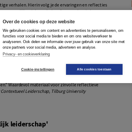
ige verhalen. Hierin volg je de ervaringen en reflecties
e en tegelijk unieke verhalen die ons raken in hoe we
van jouw ontwikkeling in leiderschap. Hoe geef je leiding
Over de cookies op deze website
rotere geheel van dit bestaan? Hoe geef je zin en betekenis
stilstaat, kun je andere inzichten opdoen. Gabriël
We gebruiken cookies om content en advertenties te personaliseren, om
functies voor social media te bieden en om ons websiteverkeer te
s, als manager, of als coach. Om daarna op een andere
analyseren. Ook delen we informatie over jouw gebruik van onze site met
 te komen.
onze partners voor social media, adverteren en analyse.
Privacy- en cookieverklaring
rvaties en reflecties uit het dagelijkse leven rondom de
Cookie-instellingen
Alle cookies toestaan
iale relatie. Persoonlijk doorleefd en in klare taal
 doen stilstaan bij jezelf. Met een heldere boodschap:
en.” Waardevol materiaal voor zinvolle reflectieve
 Contextueel Leiderschap, Tilburg University
ijk leiderschap'