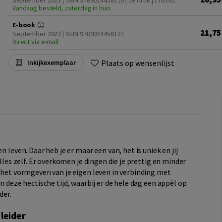
September 2023 | ISBN 9789024458110 | 1e druk
| 176 blz.
Vandaag besteld, zaterdag in huis
E-book
21,75
September 2023 | ISBN 9789024458127
Direct via e-mail
Plaats op wensenlijst
Inkijkexemplaar
n leven. Daar heb je er maar een van, het is uniek en jij
alles zelf. Er overkomen je dingen die je prettig en minder
r het vormgeven van je eigen leven in verbinding met
n deze hectische tijd, waarbij er de hele dag een appèl op
der.
leider