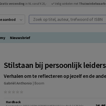
Gratis verzending
in NL vanaf € 20,-
Veilig winkelen met
Thuiswinkelwaarb
Zoek op titel, auteur, trefwoord of ISBN
ele aanbod
emy
Nieuwsbrief
Stilstaan bij persoonlijk leider
Verhalen om te reflecteren op jezelf en de and
Gabriël Anthonio
|
Boom
Hardback
26,95