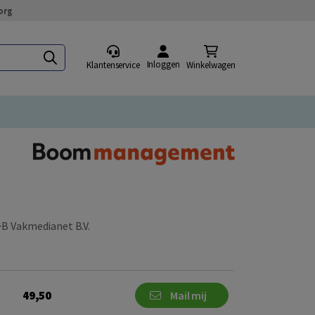
org
Inloggen
Klantenservice
Winkelwagen
B Vakmedianet B.V.
49,50
Mail mij