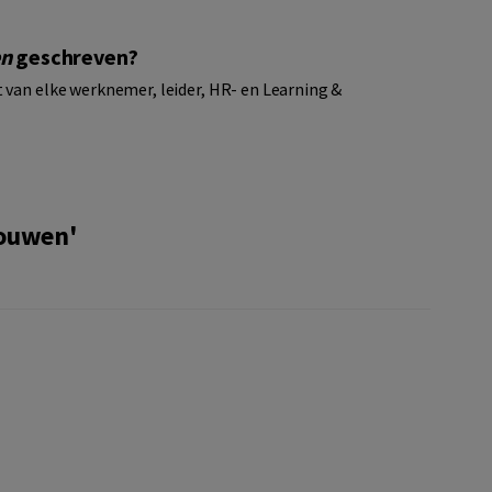
en
geschreven?
 van elke werknemer, leider, HR- en Learning &
rouwen'