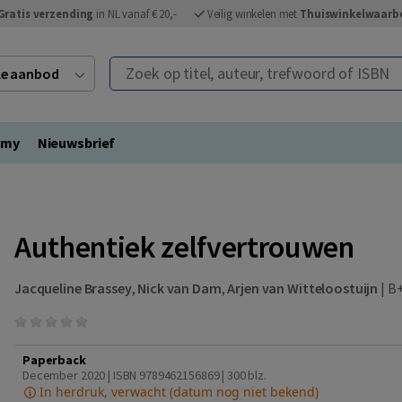
Gratis verzending
in NL vanaf € 20,-
Veilig winkelen met
Thuiswinkelwaarb
Zoek op titel, auteur, trefwoord of ISBN
ele aanbod
emy
Nieuwsbrief
Authentiek zelfvertrouwen
Jacqueline Brassey
,
Nick van Dam
,
Arjen van Witteloostuijn
|
B+
Paperback
December 2020 | ISBN 9789462156869
| 300 blz.
In herdruk, verwacht (datum nog niet bekend)