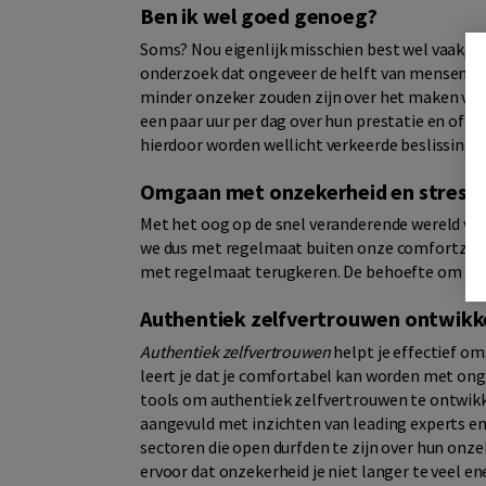
Ben ik wel goed genoeg?
Soms? Nou eigenlijk misschien best wel vaak, va
onderzoek dat ongeveer de helft van mensen de
minder onzeker zouden zijn over het maken van
een paar uur per dag over hun prestatie en of z
hierdoor worden wellicht verkeerde beslissing
Omgaan met onzekerheid en stress
Met het oog op de snel veranderende wereld wa
we dus met regelmaat buiten onze comfortzone
met regelmaat terugkeren. De behoefte om hie
Authentiek zelfvertrouwen ontwikk
Authentiek zelfvertrouwen
helpt je effectief om
leert je dat je comfortabel kan worden met ong
tools om authentiek zelfvertrouwen te ontwikke
aangevuld met inzichten van leading experts en 
sectoren die open durfden te zijn over hun onze
ervoor dat onzekerheid je niet langer te veel e