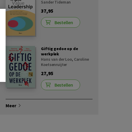
Sander Tideman
37,95
Bestellen
Giftig gedoe op de
werkplek
Hans van der Loo
,
Caroline
Koetsenruijter
27,95
Bestellen
Meer