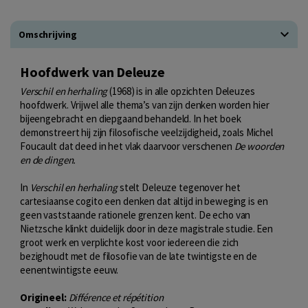
Omschrijving
Hoofdwerk van Deleuze
Verschil en herhaling
(1968) is in alle opzichten Deleuzes
hoofdwerk. Vrijwel alle thema’s van zijn denken worden hier
bijeengebracht en diepgaand behandeld. In het boek
demonstreert hij zijn filosofische veelzijdigheid, zoals Michel
Foucault dat deed in het vlak daarvoor verschenen
De woorden
en de dingen.
In
Verschil en herhaling
stelt Deleuze tegenover het
cartesiaanse cogito een denken dat altijd in beweging is en
geen vaststaande rationele grenzen kent. De echo van
Nietzsche klinkt duidelijk door in deze magistrale studie. Een
groot werk en verplichte kost voor iedereen die zich
bezighoudt met de filosofie van de late twintigste en de
eenentwintigste eeuw.
Origineel:
Différence et répétition