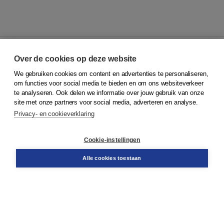
Over de cookies op deze website
We gebruiken cookies om content en advertenties te personaliseren,
© 2026
Koninklijke Boom uitgevers
om functies voor social media te bieden en om ons websiteverkeer
te analyseren. Ook delen we informatie over jouw gebruik van onze
Klantenservice
site met onze partners voor social media, adverteren en analyse.
Service & informatie
Privacy- en cookieverklaring
Contact
Retourneren
Docentenservice
Cookie-instellingen
Snel bestellen
Teamviewer
Alle cookies toestaan
Boom voor jou
Voor de boekhandel
Voor de pers
Publiceren bij Boom
Werken bij Boom & Vacatures