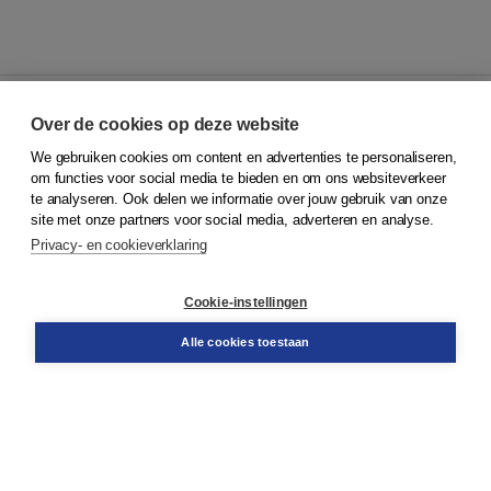
Over de cookies op deze website
We gebruiken cookies om content en advertenties te personaliseren,
© 2026
Koninklijke Boom uitgevers
om functies voor social media te bieden en om ons websiteverkeer
te analyseren. Ook delen we informatie over jouw gebruik van onze
Klantenservice
site met onze partners voor social media, adverteren en analyse.
Service & informatie
Privacy- en cookieverklaring
Contact
Retourneren
Docentenservice
Cookie-instellingen
Snel bestellen
Teamviewer
Alle cookies toestaan
Boom voor jou
Voor de boekhandel
Voor de pers
Publiceren bij Boom
Werken bij Boom & Vacatures