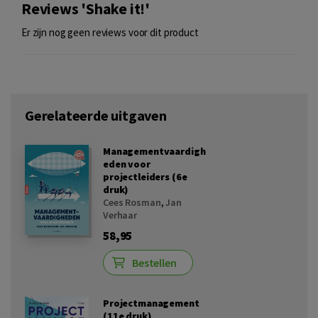
Reviews 'Shake it!'
Er zijn nog geen reviews voor dit product
Gerelateerde uitgaven
Managementvaardigh
eden voor
projectleiders (6e
druk)
Cees Rosman
,
Jan
Verhaar
58,95
Bestellen
Projectmanagement
(11e druk)