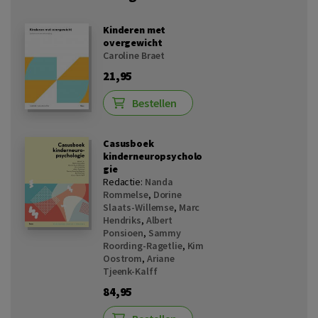
Kinderen met
overgewicht
Caroline Braet
21,95
Bestellen
Casusboek
kinderneuropsycholo
gie
Redactie:
Nanda
Rommelse
,
Dorine
Slaats-Willemse
,
Marc
Hendriks
,
Albert
Ponsioen
,
Sammy
Roording-Ragetlie
,
Kim
Oostrom
,
Ariane
Tjeenk-Kalff
84,95