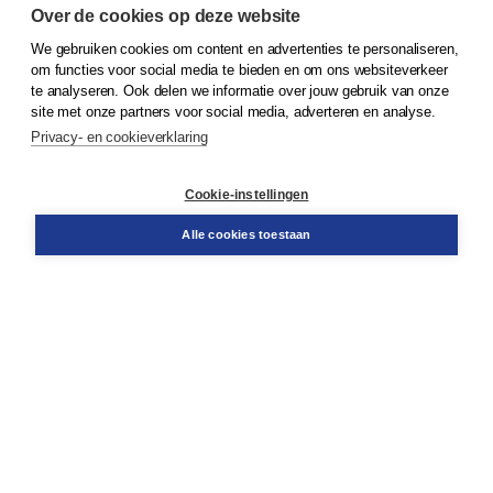
Over de cookies op deze website
We gebruiken cookies om content en advertenties te personaliseren,
© 2026
Koninklijke Boom uitgevers
om functies voor social media te bieden en om ons websiteverkeer
te analyseren. Ook delen we informatie over jouw gebruik van onze
Klantenservice
site met onze partners voor social media, adverteren en analyse.
Service & informatie
Privacy- en cookieverklaring
Contact
Retourneren
Docentenservice
Cookie-instellingen
Snel bestellen
Teamviewer
Alle cookies toestaan
Boom voor jou
Voor de boekhandel
Voor de pers
Publiceren bij Boom
Werken bij Boom & Vacatures
Over Boom
Wat ons drijft
Onze historie
Onze auteurs