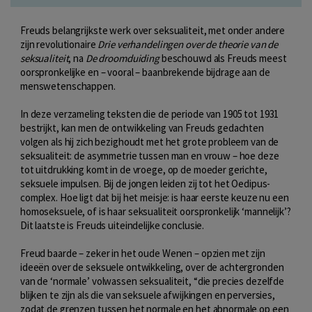
Freuds belangrijkste werk over seksualiteit, met onder andere
zijn revolutionaire
Drie
verhandelingen
over de theorie van de
seksualiteit
, na
De droomduiding
beschouwd als Freuds meest
oorspronkelijke en – vooral – baanbrekende bijdrage aan de
menswetenschappen.
In deze verzameling teksten die de periode van 1905 tot 1931
bestrijkt, kan men de ontwikkeling van Freuds gedachten
volgen als hij zich bezighoudt met het grote probleem van de
seksualiteit: de asymmetrie tussen man en vrouw – hoe deze
tot uitdrukking komt in de vroege, op de moeder gerichte,
seksuele impulsen. Bij de jongen leiden zij tot het Oedipus-
complex. Hoe ligt dat bij het meisje: is haar eerste keuze nu een
homoseksuele, of is haar seksualiteit oorspronkelijk ‘mannelijk’?
Dit laatste is Freuds uiteindelijke conclusie.
Freud baarde – zeker in het oude Wenen – opzien met zijn
ideeën over de seksuele ontwikkeling, over de achtergronden
van de ‘normale’ volwassen seksualiteit, “die precies dezelfde
blijken te zijn als die van seksuele afwijkingen en perversies,
zodat de grenzen tussen het normale en het abnormale op een