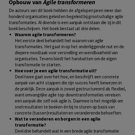
Opbouw van
Agile transformeren
De auteurs van dit boek hebben de afgelopen jaren meer dan
honderd organisaties geleid en begeleid bij grootschalige agile
transformaties. Al doende is een aanpak ontstaan die zij in dit
boek beschrijven. Het boek bestaat uit drie delen.
Waarom agile transformeren?
Het eerste deel behandelt het waarom van agile
transformaties. Het gaat in op het onderliggende nut en de
diepere noodzaak voor versnelling en wendbaarheid van
organisaties. Tevens biedt het handvatten om de eigen
transformatie te starten.
Hoe voer je een agile transformatie uit?
Deel twee gaat over het hoe, en beschrijft een concrete
aanpak van acht stappen die zijn succes heeft bewezen in
de praktijk. Deze aanpak is zowel gestructureerd als flexibel,
want omvangrijke agile top-downtransformaties vereisen
een aanpak die zelf ook agile is. Daarmee is het mogelijk om
snel resultaten te boeken én bij te sturen op basis van
concrete (tussen)resultaten en veranderende behoeften.
Wat te veranderen en borgen in een agile
transformatie?
Deel drie behandelt wat in een brede agile transformatie