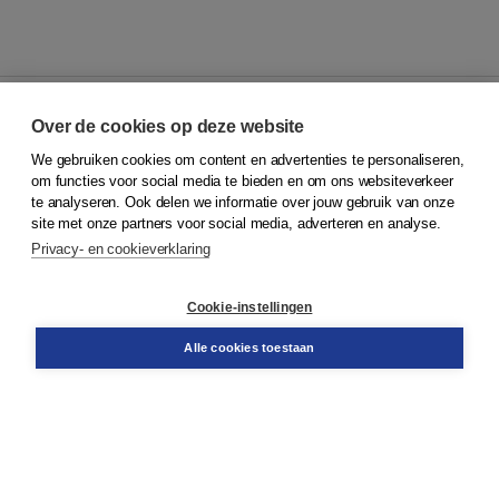
Over de cookies op deze website
We gebruiken cookies om content en advertenties te personaliseren,
© 2026
Koninklijke Boom uitgevers
om functies voor social media te bieden en om ons websiteverkeer
te analyseren. Ook delen we informatie over jouw gebruik van onze
Klantenservice
site met onze partners voor social media, adverteren en analyse.
Service & informatie
Privacy- en cookieverklaring
Contact
Retourneren
Docentenservice
Cookie-instellingen
Snel bestellen
Teamviewer
Alle cookies toestaan
Boom voor jou
Voor de boekhandel
Voor de pers
Publiceren bij Boom
Werken bij Boom & Vacatures