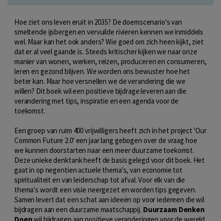
Hoe ziet ons leven eruit in 2035? De doemscenario's van
smeltende ijsbergen en vervuilde rivieren kennen we inmiddels
wel. Maar kan het ook anders? Wie goed om zich heen kijkt, ziet
dat er al veel gaande is. Steeds kritischer kijken we naar onze
manier van wonen, werken, reizen, produceren en consumeren,
leren en gezond blijven. We worden ons bewuster hoe het
beter kan. Maar hoe versnellen we de verandering die we
willen? Dit boek wil een positieve bijdrage leveren aan die
verandering met tips, inspiratie en een agenda voor de
toekomst.
Een groep van ruim 400 vrijwilligers heeft zich in het project 'Our
Common Future 2.0' een jaar lang gebogen over de vraag hoe
we kunnen doorstarten naar een meer duurzame toekomst.
Deze unieke denktank heeft de basis gelegd voor dit boek. Het
gaat in op negentien actuele thema's, van economie tot
spiritualiteit en van leiderschap tot afval. Voor elk van die
thema's wordt een visie neergezet en worden tips gegeven.
Samen levert dat een schat aan ideeën op voor iedereen die wil
bijdragen aan een duurzame maatschappij.
Duurzaam Denken
Doen
wil bijdragen aan positieve veranderingen voor de wereld