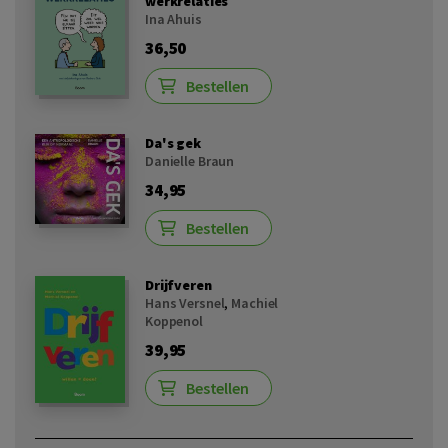
werkrelaties
Ina Ahuis
36,50
Bestellen
Da's gek
Danielle Braun
34,95
Bestellen
Drijfveren
Hans Versnel
,
Machiel
Koppenol
39,95
Bestellen