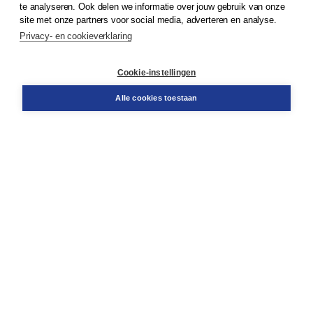
te analyseren. Ook delen we informatie over jouw gebruik van onze
Klantenservice
site met onze partners voor social media, adverteren en analyse.
Service & informatie
Privacy- en cookieverklaring
Contact
Retourneren
Docentenservice
Cookie-instellingen
Snel bestellen
Teamviewer
Alle cookies toestaan
Boom voor jou
Voor de boekhandel
Voor de pers
Publiceren bij Boom
Werken bij Boom & Vacatures
Over Boom
Wat ons drijft
Onze historie
Onze auteurs
Onze organisatie
Duurzaam ondernemen