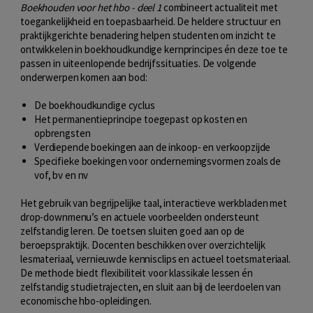
Boekhouden voor het hbo - deel 1
combineert actualiteit met
toegankelijkheid en toepasbaarheid. De heldere structuur en
praktijkgerichte benadering helpen studenten om inzicht te
ontwikkelen in boekhoudkundige kernprincipes én deze toe te
passen in uiteenlopende bedrijfssituaties. De volgende
onderwerpen komen aan bod:
De boekhoudkundige cyclus
Het permanentieprincipe toegepast op kosten en
opbrengsten
Verdiepende boekingen aan de inkoop- en verkoopzijde
Specifieke boekingen voor ondernemingsvormen zoals de
vof, bv en nv
Het gebruik van begrijpelijke taal, interactieve werkbladen met
drop-downmenu’s en actuele voorbeelden ondersteunt
zelfstandig leren. De toetsen sluiten goed aan op de
beroepspraktijk. Docenten beschikken over overzichtelijk
lesmateriaal, vernieuwde kennisclips en actueel toetsmateriaal.
De methode biedt flexibiliteit voor klassikale lessen én
zelfstandig studietrajecten, en sluit aan bij de leerdoelen van
economische hbo-opleidingen.