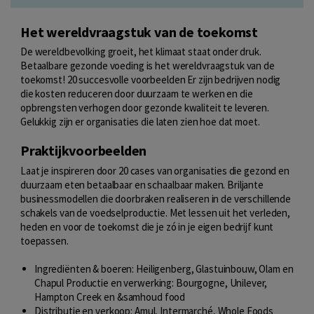
Het wereldvraagstuk van de toekomst
De wereldbevolking groeit, het klimaat staat onder druk.
Betaalbare gezonde voeding is het wereldvraagstuk van de
toekomst! 20 succesvolle voorbeelden Er zijn bedrijven nodig
die kosten reduceren door duurzaam te werken en die
opbrengsten verhogen door gezonde kwaliteit te leveren.
Gelukkig zijn er organisaties die laten zien hoe dat moet.
Praktijkvoorbeelden
Laat je inspireren door 20 cases van organisaties die gezond en
duurzaam eten betaalbaar en schaalbaar maken. Briljante
businessmodellen die doorbraken realiseren in de verschillende
schakels van de voedselproductie. Met lessen uit het verleden,
heden en voor de toekomst die je zó in je eigen bedrijf kunt
toepassen.
Ingrediënten & boeren: Heiligenberg, Glastuinbouw, Olam en
Chapul Productie en verwerking: Bourgogne, Unilever,
Hampton Creek en &samhoud food
Distributie en verkoop: Amul, Intermarché, Whole Foods