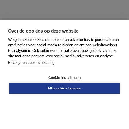
Over de cookies op deze website
We gebruiken cookies om content en advertenties te personaliseren,
© 2026
Koninklijke Boom uitgevers
om functies voor social media te bieden en om ons websiteverkeer
te analyseren. Ook delen we informatie over jouw gebruik van onze
Klantenservice
site met onze partners voor social media, adverteren en analyse.
Service & informatie
Privacy- en cookieverklaring
Contact
Retourneren
Docentenservice
Cookie-instellingen
Snel bestellen
Teamviewer
Alle cookies toestaan
Boom voor jou
Voor de boekhandel
Voor de pers
Publiceren bij Boom
Werken bij Boom & Vacatures