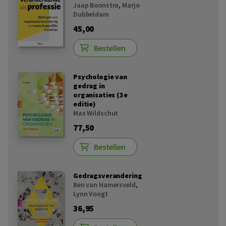
Jaap Boonstra
,
Marjo
Dubbeldam
45,00
Bestellen
Psychologie van
gedrag in
organisaties (3e
editie)
Max Wildschut
77,50
Bestellen
Gedragsverandering
Ben van Hamersveld
,
Lynn Voogt
36,95