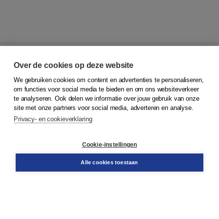
Over de cookies op deze website
We gebruiken cookies om content en advertenties te personaliseren,
© 2026
Koninklijke Boom uitgevers
om functies voor social media te bieden en om ons websiteverkeer
te analyseren. Ook delen we informatie over jouw gebruik van onze
Klantenservice
site met onze partners voor social media, adverteren en analyse.
Service & informatie
Privacy- en cookieverklaring
Contact
Retourneren
Docentenservice
Cookie-instellingen
Snel bestellen
Teamviewer
Alle cookies toestaan
Boom voor jou
Voor de boekhandel
Voor de pers
Publiceren bij Boom