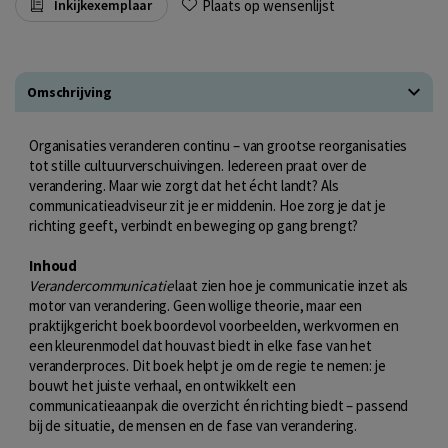
Plaats op wensenlijst
Inkijkexemplaar
Omschrijving
Organisaties veranderen continu – van grootse reorganisaties
tot stille cultuurverschuivingen. Iedereen praat over de
verandering. Maar wie zorgt dat het écht landt? Als
communicatieadviseur zit je er middenin. Hoe zorg je dat je
richting geeft, verbindt en beweging op gang brengt?
Inhoud
Verandercommunicatie
laat zien hoe je communicatie inzet als
motor van verandering. Geen wollige theorie, maar een
praktijkgericht boek boordevol voorbeelden, werkvormen en
een kleurenmodel dat houvast biedt in elke fase van het
veranderproces. Dit boek helpt je om de regie te nemen: je
bouwt het juiste verhaal, en ontwikkelt een
communicatieaanpak die overzicht én richting biedt – passend
bij de situatie, de mensen en de fase van verandering.