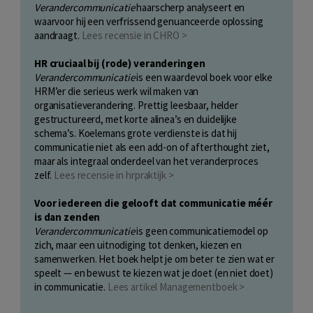
Verandercommunicatie
haarscherp analyseert en
waarvoor hij een verfrissend genuanceerde oplossing
aandraagt.
Lees recensie in CHRO >
HR cruciaal bij (rode) veranderingen
Verandercommunicatie
is een waardevol boek voor elke
HRM’er die serieus werk wil maken van
organisatieverandering. Prettig leesbaar, helder
gestructureerd, met korte alinea’s en duidelijke
schema’s. Koelemans grote verdienste is dat hij
communicatie niet als een add-on of afterthought ziet,
maar als integraal onderdeel van het veranderproces
zelf.
Lees recensie in hrpraktijk >
Voor iedereen die gelooft dat communicatie méér
is dan zenden
Verandercommunicatie
is geen communicatiemodel op
zich, maar een uitnodiging tot denken, kiezen en
samenwerken. Het boek helpt je om beter te zien wat er
speelt — en bewust te kiezen wat je doet (en niet doet)
in communicatie.
Lees artikel Managementboek >