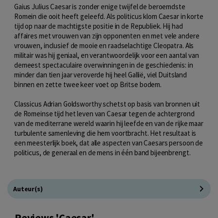
Gaius Julius Caesar is zonder enige twijfel de beroemdste
Romein die ooit heeft geleefd. Als politicus klom Caesar in korte
tijd op naar de machtigste positie in de Republiek. Hij had
affaires met vrouwen van zijn opponenten en met vele andere
vrouwen, inclusief de mooie en raadselachtige Cleopatra. Als
militair was hij geniaal, en verantwoordelijk voor een aantal van
demeest spectaculaire overwinningen in de geschiedenis: in
minder dan tien jaar veroverde hij heel Gallië, viel Duitsland
binnen en zette twee keer voet op Britse bodem.
Classicus Adrian Goldsworthy schetst op basis van bronnen uit
de Romeinse tijd het leven van Caesar tegen de achtergrond
van de mediterrane wereld waarin hij leefde en van de rijke maar
turbulente samenleving die hem voortbracht. Het resultaat is
een meesterlijk boek, dat alle aspecten van Caesars persoon de
politicus, de generaal en de mens in één band bijeenbrengt.
Auteur(s)
Reviews 'Caesar'