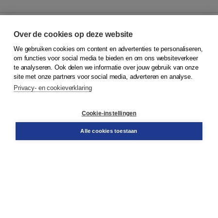
Over de cookies op deze website
We gebruiken cookies om content en advertenties te personaliseren,
© 2026
Koninklijke Boom uitgevers
om functies voor social media te bieden en om ons websiteverkeer
te analyseren. Ook delen we informatie over jouw gebruik van onze
Klantenservice
site met onze partners voor social media, adverteren en analyse.
Service & informatie
Privacy- en cookieverklaring
Contact
Retourneren
Docentenservice
Cookie-instellingen
Snel bestellen
Teamviewer
Alle cookies toestaan
Boom voor jou
Voor de boekhandel
Voor de pers
Publiceren bij Boom
Werken bij Boom & Vacatures
Over Boom