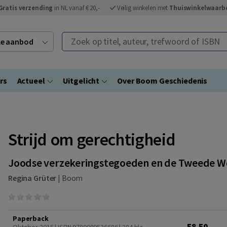
Gratis verzending
in NL vanaf € 20,-
Veilig winkelen met
Thuiswinkelwaarb
Zoek op titel, auteur, trefwoord of ISBN
ele aanbod
rs
Actueel
Uitgelicht
Over Boom Geschiedenis
Strijd om gerechtigheid
Joodse verzekeringstegoeden en de Tweede W
Regina Grüter
|
Boom
Paperback
58,50