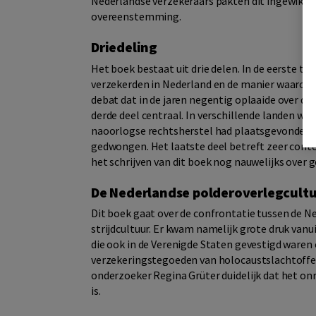
Nederlandse verzekeraars pakten dit ingewikke
overeenstemming.
Driedeling
Het boek bestaat uit drie delen. In de eerste t
verzekerden in Nederland en de manier waarop 
debat dat in de jaren negentig oplaaide over de
derde deel centraal. In verschillende landen w
naoorlogse rechtsherstel had plaatsgevonden. F
gedwongen. Het laatste deel betreft zeer contem
het schrijven van dit boek nog nauwelijks over
De Nederlandse polderoverlegcultu
Dit boek gaat over de confrontatie tussen de 
strijdcultuur. Er kwam namelijk grote druk va
die ook in de Verenigde Staten gevestigd waren 
verzekeringstegoeden van holocaustslachtoffer
onderzoeker Regina Grüter duidelijk dat het on
is.