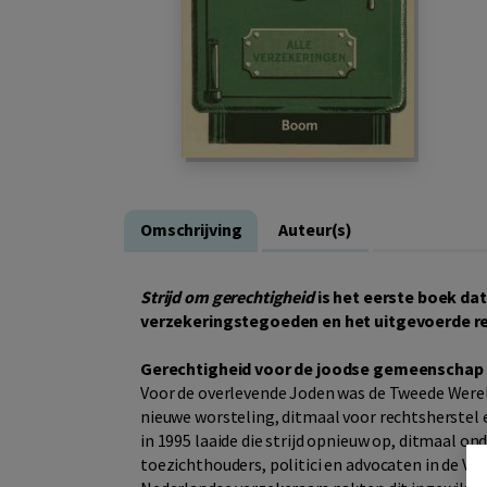
Omschrijving
Auteur(s)
Strijd om gerechtigheid
is het eerste boek da
verzekeringstegoeden en het uitgevoerde r
Gerechtigheid voor de joodse gemeenschap
Voor de overlevende Joden was de Tweede Wereld
nieuwe worsteling, ditmaal voor rechtsherstel 
in 1995 laaide die strijd opnieuw op, ditmaal o
toezichthouders, politici en advocaten in de Ve