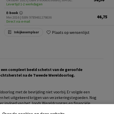
Oktober 2015 | ISBN 9789089536686
| 384 blz.
Levertijd 1-2 werkdagen
E-book
46,75
Mei 2016 | ISBN 9789461276636
Direct via e-mail
Plaats op wensenlijst
Inkijkexemplaar
t een compleet beeld schetst van de geroofde
echtsherstel na de Tweede Wereldoorlog.
oorlog met de bevrijding niet voorbij. Er volgde een
en het uitgekeerd krijgen van verzekeringstegoeden. Nog
nder invloed van het Joods Wereldcongres en financiële
renigde Staten. Het Centraal Joods Overleg en de