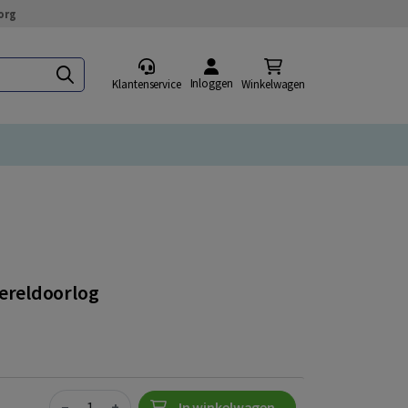
org
Inloggen
Klantenservice
Winkelwagen
ereldoorlog
Quantity
−
+
In winkelwagen