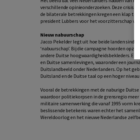
Het beeld dat veel Nederlanders hadden van het 
verschillende opinieonderzoeken. Deze crisis w
de bilaterale betrekkingen kregen een klap toe
president Lubbers voor het voorzitterschap v
Nieuw nabuurschap
Jacco Pekelder legt uit hoe beide landen sind
‘nabuurschap’. Bij die campagne hoorden opzi
andere Duitse hoogwaardigheidsbekleders. Er 
en Duitse samenlevingen, waaronder een journal
Duitslandbeeld onder Nederlanders. Op het geb
Duitsland en de Duitse taal op een hoger niveau
Vooral de betrekkingen met de naburige Duitse 
waardoor politiekorpsen in de grensregio meer
militaire samenwerking die vanaf 1995 vorm kre
beslissende betekenis waren echter het samen
Wereldoorlog en het nieuwe Nederlandse zelfbe