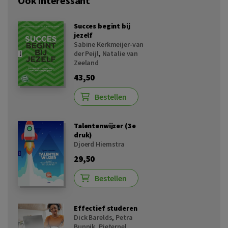
Ook interessant
Succes begint bij
jezelf
Sabine Kerkmeijer-van
der Peijl
,
Natalie van
Zeeland
43,50
Bestellen
Talentenwijzer (3e
druk)
Djoerd Hiemstra
29,50
Bestellen
Effectief studeren
Dick Barelds
,
Petra
Bunnik
,
Pieternel