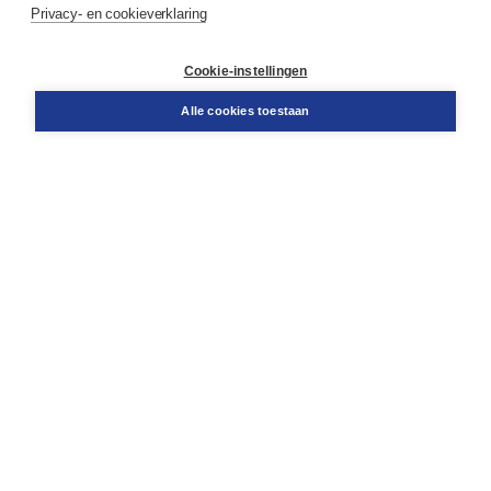
Privacy- en cookieverklaring
Contact
Retourneren
Docentenservice
Cookie-instellingen
Snel bestellen
Teamviewer
Alle cookies toestaan
Boom voor jou
Voor de boekhandel
Voor de pers
Publiceren bij Boom
Werken bij Boom & Vacatures
Over Boom
Wat ons drijft
Onze historie
Onze auteurs
Onze organisatie
Duurzaam ondernemen
Gratis verzending in NL vanaf € 20,-.