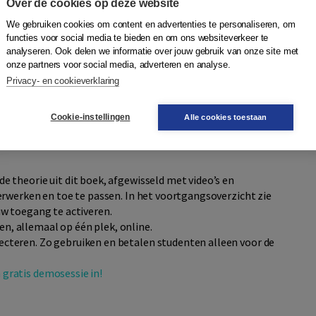
Over de cookies op deze website
nten centraal: de functie van het product, het gebruik van
We gebruiken cookies om content en advertenties te personaliseren, om
functies voor social media te bieden en om ons websiteverkeer te
usinessmodel, levensduurverlenging door reparatie,
analyseren. Ook delen we informatie over jouw gebruik van onze site met
fgedankt wordt.
onze partners voor social media, adverteren en analyse.
Privacy- en cookieverklaring
se, recycle en krijgt praktische handvatten om de transitie
 Aan de hand van methodes, tools en cases krijgt de lezer
Cookie-instellingen
Alle cookies toestaan
rculariteit.
 theorie uit dit boek, afgewisseld met video’s en
erwerken en toe te passen. In het voortgangsoverzicht zie
uw toegang te activeren.
n, allemaal op één plek, online.
lecteren. Zo gebruiken en betalen studenten alleen voor de
 gratis demosessie in!​