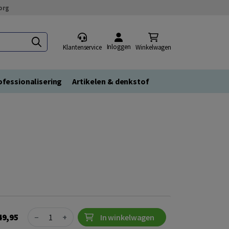
org
Inloggen
Klantenservice
Winkelwagen
fessionalisering
Artikelen & denkstof
Quantity
49,95
−
+
In winkelwagen