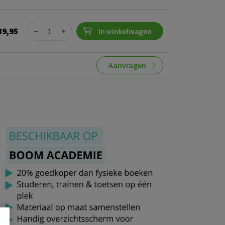
Quantity
39,95
−
+
In winkelwagen
Aanvragen