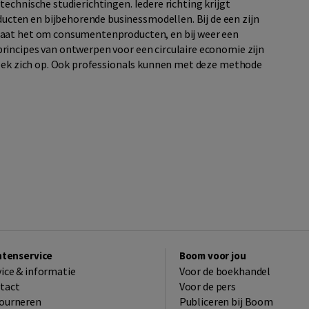
 technische studierichtingen. Iedere richting krijgt
cten en bijbehorende businessmodellen. Bij de een zijn
 gaat het om consumentenproducten, en bij weer een
principes van ontwerpen voor een circulaire economie zijn
 boek zich op. Ook professionals kunnen met deze methode
ntenservice
Boom voor jou
vice & informatie
Voor de boekhandel
tact
Voor de pers
ourneren
Publiceren bij Boom