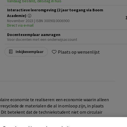
Vandaag besteld, dinsdag in huis
Interactieve leeromgeving (2 jaar toegang via Boom
Academie)
November 2023 | ISBN 3009010006900
Direct via e-mail
Docentexemplaar aanvragen
Voor docenten met een onderwijsaccount
Plaats op wensenlijst
Inkijkexemplaar
ulaire economie te realiseren: een economie waarin alleen
cyclede de materialen die al in omloop zijn, in plaats
 Dit betekent dat de techniekstudent niet om circulair