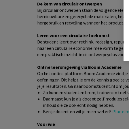
De kern van circulair ontwerpen
Bij circulair ontwerpen staan de volgende eleme
hernieuwbare en gerecyclede materialen, het b
hergebruik en recycling wanneer het product a
Leren voor een circulaire toekomst
De student leert over rethink, redesign, repurpo
naar een circulaire economie mee vorm te geven.
een praktisch inzicht in de ontwerpcyclus voor ci
Online leeromgeving via Boom Academie
Op het online platform Boom Academie vind je de
oefeningen. Dit helpt je om de kennis goed te v
je je resultaten. Ga naar boomstudent.nl om jo
Zo kunnen studenten leren, trainen en toetse
Daarnaast kun je als docent zelf modules se
inhoud die ze ook echt nodig hebben.
Ben je docent en wil je meer weten?
Plan een
Voor wie