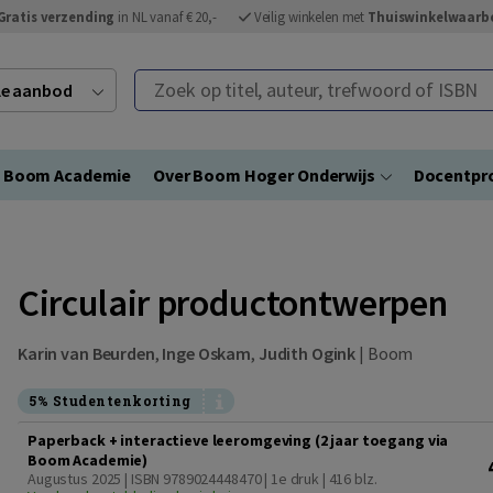
Gratis verzending
in NL vanaf € 20,-
Veilig winkelen met
Thuiswinkelwaarb
Zoek op titel, auteur, trefwoord of ISBN
ele aanbod
Boom Academie
Over Boom Hoger Onderwijs
Docentpro
Circulair productontwerpen
Karin van Beurden
,
Inge Oskam
,
Judith Ogink
|
Boom
5% Studentenkorting
Paperback + interactieve leeromgeving (2 jaar toegang via
Boom Academie)
Augustus 2025 | ISBN 9789024448470 | 1e druk
| 416 blz.