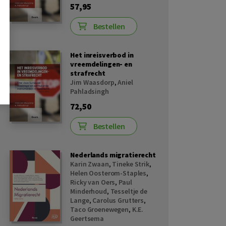
57,95
Bestellen
Het inreisverbod in
vreemdelingen- en
strafrecht
Jim Waasdorp
,
Aniel
Pahladsingh
72,50
Bestellen
Nederlands migratierecht
Karin Zwaan
,
Tineke Strik
,
Helen Oosterom-Staples
,
Ricky van Oers
,
Paul
Minderhoud
,
Tesseltje de
Lange
,
Carolus Grutters
,
Taco Groenewegen
,
K.E.
Geertsema