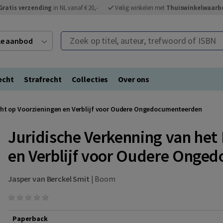
Gratis verzending
in NL vanaf € 20,-
Veilig winkelen met
Thuiswinkelwaarb
Zoek op titel, auteur, trefwoord of ISBN
ele aanbod
echt
Strafrecht
Collecties
Over ons
cht op Voorzieningen en Verblijf voor Oudere Ongedocumenteerden
Juridische Verkenning van het
en Verblijf voor Oudere Onge
Jasper van Berckel Smit
|
Boom
Paperback