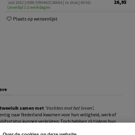
26,95
Juni 2022 | ISBN 9789462126664 | 1e druk
| 60 blz.
Levertijd 1-2 werkdagen
Plaats op wensenlijst
ave
n tweeluik samen met
'Vechten met het leven'
.
gentig naar Nederland kwamen voor hun veiligheid, werk of
lijfsstatus kunnen verkrijgen. Toch hebben zij tijdens hun
ouwd. Hun familie en sociale netwerk zijn in Nederland.
van herkomst.
Over de cookies op deze website