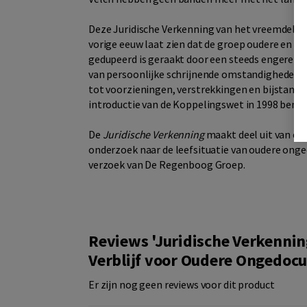
Deze Juridische Verkenning van het vreemdeling
vorige eeuw laat zien dat de groep oudere en 
gedupeerd is geraakt door een steeds engere int
van persoonlijke schrijnende omstandigheden e
tot voorzieningen, verstrekkingen en bijstand
introductie van de Koppelingswet in 1998 bemoe
De
Juridische Verkenning
maakt deel uit van ee
onderzoek naar de leefsituatie van oudere on
verzoek van De Regenboog Groep.
Reviews 'Juridische Verkennin
Verblijf voor Oudere Ongedoc
Er zijn nog geen reviews voor dit product