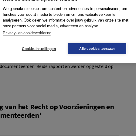
We gebruiken cookies om content en advertenties te personaliseren, om
enbeleid en wetgeving sinds de jaren negentig van de
functies voor social media te bieden en om ons websiteverkeer te
langdurig verblijvende ongedocumenteerden ernstig
analyseren. Ook delen we informatie over jouw gebruik van onze site met
erpretatie van onder meer het recht op verblijf op basis
onze partners voor social media, adverteren en analyse.
n op grond van gezinshereniging. Daarnaast is toegang
Privacy- en cookieverklaring
 voor oudere ongedocumenteerden in Nederland sinds de
ilijkt.
Cookie-instellingen
Alle cookies toestaan
n tweeluik samen met het sociaalwetenschappelijke
gedocumenteerden. Beide rapporten werden opgesteld op
g van het Recht op Voorzieningen en
umenteerden'